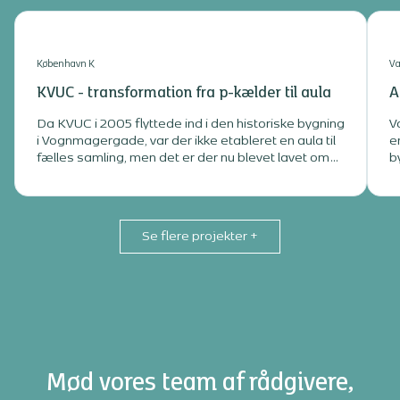
København K
Va
KVUC - transformation fra p-kælder til aula
A
Da KVUC i 2005 flyttede ind i den historiske bygning
V
i Vognmagergade, var der ikke etableret en aula til
e
fælles samling, men det er der nu blevet lavet om
b
på, for den eksisterende bygningsmasse er blevet
transformeret.
Se flere projekter
+
Mød vores team af rådgivere,