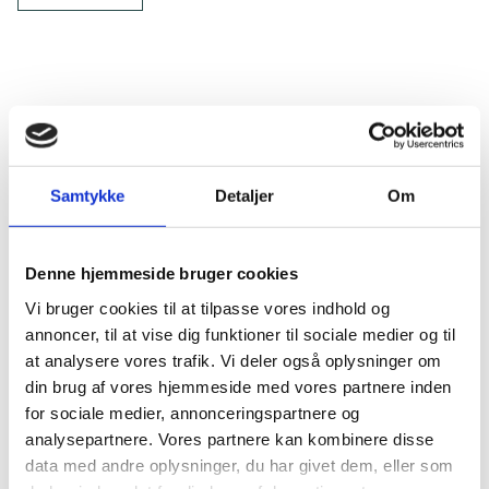
Rådgivning siden 1974
Samtykke
Detaljer
Om
Når du vælger Bang & Beenfeldt, får du professionel
rådgivning af høj kvalitet med afsæt i dine behov.
Denne hjemmeside bruger cookies
Vi bruger cookies til at tilpasse vores indhold og
Vores rådgivning
annoncer, til at vise dig funktioner til sociale medier og til
at analysere vores trafik. Vi deler også oplysninger om
din brug af vores hjemmeside med vores partnere inden
for sociale medier, annonceringspartnere og
analysepartnere. Vores partnere kan kombinere disse
data med andre oplysninger, du har givet dem, eller som