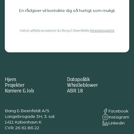
En rådgiver vil kontakte dig så hurtigt som muligt.
Ved at udfylde accepterer du Bang & Beenfeldts
Persondatapolitik
Hjem
Datapolitik
Projekter
Whistleblower
Karriere & Job
ABR 18
Bang & Beenfeldt A/S
Facebook
Langebrogade 3H, 3. sal
Instagram
1411 København K
Linkedin
CVR: 26 61 86 22