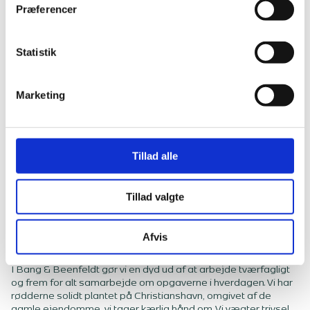
"status quo" og stille spørgsmålstegn ved om "plejer" er godt
Præferencer
nok.
Statistik
Læse nogle af vores debatindlæg under "agenda" 
Marketing
Tillad alle
Vores DNA
Tillad valgte
Afvis
Et uformelt, uhøjtideligt og kompetencegivende
arbejdsmiljø
I Bang & Beenfeldt gør vi en dyd ud af at arbejde tværfagligt
og frem for alt samarbejde om opgaverne i hverdagen. Vi har
rødderne solidt plantet på Christianshavn, omgivet af de
gamle ejendomme, vi tager kærlig hånd om. Vi vægter trivsel