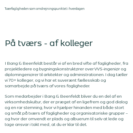
Tværfagligheden som omdrejningspunktet i hverdagen
På tværs - af kolleger
I Bang & Beenfeldt består vi af en bred vifte af fagligheder, fra
projektledere og bygningskonstruktører over VVS-ingeniør og
diplomingeniører til arkitekter og administrationen. I dag tæller
vi 70+ kolleger, og vi har et suverænt fællesskab og
samarbejde på tværs af vores fagligheder.
Som medarbejder i Bang & Beenfeldt bliver du en del af en
virksomhedskultur, der er præget af en ligefrem og god dialog
og en rar stemning, hvor vi hjælper hinanden med både stort
og småt på tværs af fagligheder og organisatoriske grupper –
og hvor der omvendt er plads og albuerum til selv at lede og
tage ansvar i takt med, at du er klar til det.