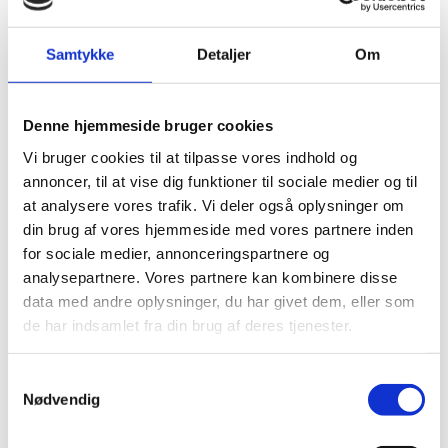
Få endnu mere indblik i hverdagen i Bang & Beenfeldt. Kom
med på byggeplads med en af vores seniorprojektledere.
Samtykke
Detaljer
Om
Eller få praktikantens ord på, hvordan de har oplevet deres
praktikforløb i Bang & Beenfeldt.
Denne hjemmeside bruger cookies
Vi bruger cookies til at tilpasse vores indhold og
Se mere
annoncer, til at vise dig funktioner til sociale medier og til
at analysere vores trafik. Vi deler også oplysninger om
din brug af vores hjemmeside med vores partnere inden
for sociale medier, annonceringspartnere og
analysepartnere. Vores partnere kan kombinere disse
data med andre oplysninger, du har givet dem, eller som
de har indsamlet fra din brug af deres tjenester.
Agenda
Samtykkevalg
Nødvendig
Når vi siger, at vi er "på tværs" siger vi det også med et glimt i
øjet. For os handler det at være på tværs også om, at vi søger
at udfordre den lidt konservative branche vi er del af, skubbe til