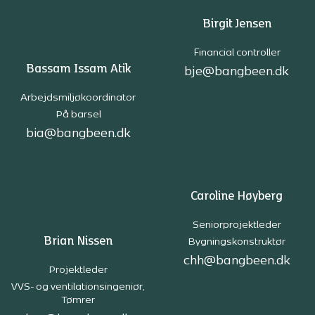
Birgit Jensen
Financial controller
Bassam Issam Atik
bje@bangbeen.dk
Arbejdsmiljøkoordinator
På barsel
bia@bangbeen.dk
Caroline Høyberg
Seniorprojektleder
Brian Nissen
Bygningskonstruktør
chh@bangbeen.dk
Projektleder
VVS- og ventilationsingeniør,
Tømrer