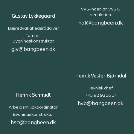
VVS-ingeniør, VVS &
ventilation
Gustav Lykkegaard
hal@bangbeen.dk
Bæredygtighedsrådgiver
Tømrer.
Bygningskonstruktør.
gly@bangbeen.dk
Henrik Vester Bjørndal
Teknisk chef
Henrik Schmidt
+45 92 92 16 17
hvb@bangbeen.dk
Arbejdsmiljøkoordinator
Bygningskonstruktør
hsc@bangbeen.dk