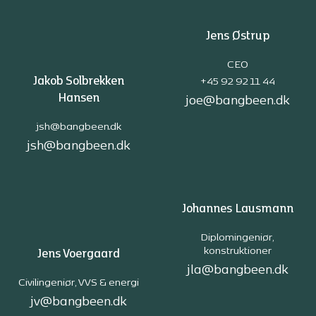
Jens Østrup
CEO
Jakob Solbrekken
+45 92 92 11 44
Hansen
joe@bangbeen.dk
jsh@bangbeen.dk
jsh@bangbeen.dk
Johannes Lausmann
Diplomingeniør,
konstruktioner
Jens Voergaard
jla@bangbeen.dk
Civilingeniør, VVS & energi
jv@bangbeen.dk