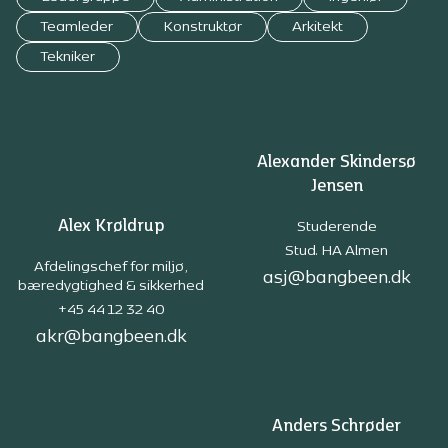
Teamleder
Konstruktør
Arkitekt
Tekniker
Alexander Skindersø
Jensen
Alex Krøldrup
Studerende
Stud. HA Almen
Afdelingschef for miljø,
asj@bangbeen.dk
bæredygtighed & sikkerhed
+45 44 12 32 40
akr@bangbeen.dk
Anders Schrøder