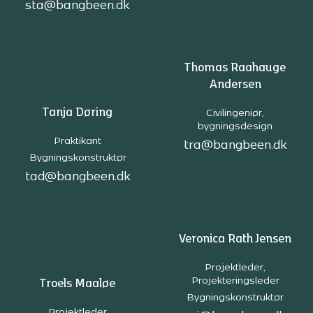
sta@bangbeen.dk
Thomas Raahauge
Andersen
Tanja Døring
Civilingeniør,
bygningsdesign
Praktikant
tra@bangbeen.dk
Bygningskonstruktør
tad@bangbeen.dk
Veronica Rath Jensen
Projektleder,
Projekteringsleder
Troels Maaløe
Bygningskonstruktør
Projektleder