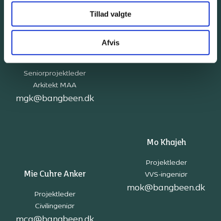
Tillad valgte
Michael Kristensen
Afvis
Kundechef, Vores ejendom
Mette Gammelby Kruse
mkr@bangbeen.dk
Seniorprojektleder
Arkitekt MAA
mgk@bangbeen.dk
Mo Khajeh
Projektleder
Mie Cuhre Anker
VVS-ingeniør
mok@bangbeen.dk
Projektleder
Civilingeniør
mca@bangbeen.dk