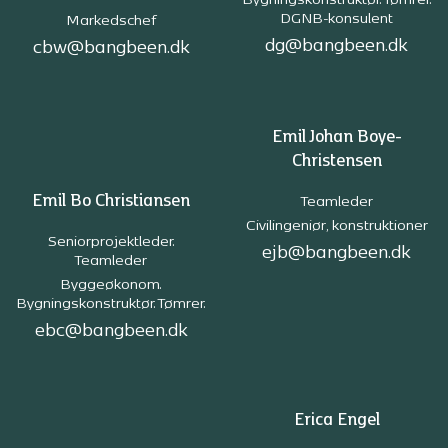
Bygningskonstruktør. Tømrer.
DGNB-konsulent
Markedschef
dg@bangbeen.dk
cbw@bangbeen.dk
Emil Johan Boye-
Christensen
Emil Bo Christiansen
Teamleder
Civilingeniør, konstruktioner
Seniorprojektleder.
ejb@bangbeen.dk
Teamleder
Byggeøkonom.
Bygningskonstruktør. Tømrer.
ebc@bangbeen.dk
Erica Engel