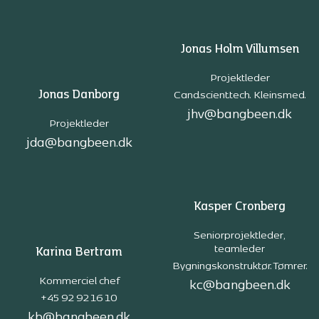
Jonas Holm Villumsen
Projektleder
Jonas Danborg
Cand.scient.tech. Kleinsmed.
jhv@bangbeen.dk
Projektleder
jda@bangbeen.dk
Kasper Cronberg
Seniorprojektleder,
teamleder
Karina Bertram
Bygningskonstruktør. Tømrer.
Kommerciel chef
kc@bangbeen.dk
+45 92 92 16 10
kb@bangbeen.dk