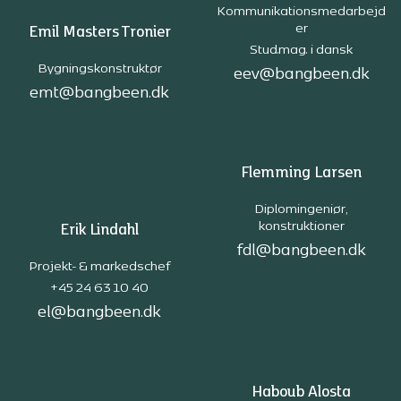
Kommunikationsmedarbejd
er
Emil Masters Tronier
Stud.mag. i dansk
Bygningskonstruktør
eev@bangbeen.dk
emt@bangbeen.dk
Flemming Larsen
Diplomingeniør,
konstruktioner
Erik Lindahl
fdl@bangbeen.dk
Projekt- & markedschef
+45 24 63 10 40
el@bangbeen.dk
Haboub Alosta