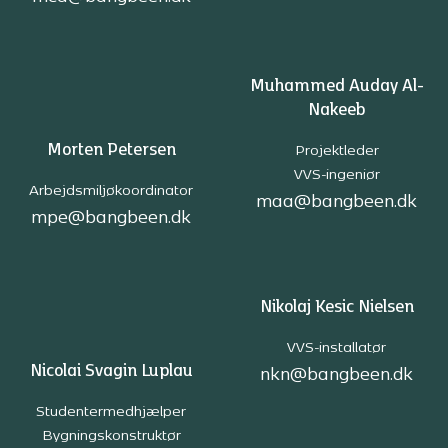
Muhammed Auday Al-
Nakeeb
Morten Petersen
Projektleder
VVS-ingeniør
Arbejdsmiljøkoordinator
maa@bangbeen.dk
mpe@bangbeen.dk
Nikolaj Kesic Nielsen
VVS-installatør
Nicolai Svagin Luplau
nkn@bangbeen.dk
Studentermedhjælper
Bygningskonstruktør