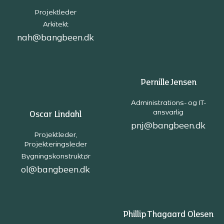
Projektleder
Arkitekt
nah@bangbeen.dk
Pernille Jensen
Administrations- og IT-
ansvarlig
Oscar Lindahl
pnj@bangbeen.dk
Projektleder,
Projekteringsleder
Bygningskonstruktør
ol@bangbeen.dk
Phillip Thagaard Olesen