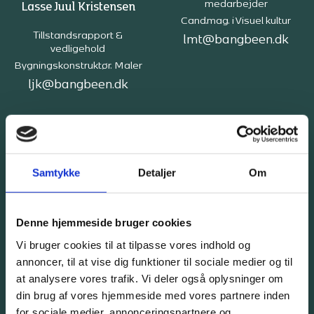
medarbejder
Lasse Juul Kristensen
Cand.mag. i Visuel kultur
Tillstandsrapport &
lmt@bangbeen.dk
vedligehold
Bygningskonstruktør. Maler
ljk@bangbeen.dk
Maibritt Jørgensen
Samtykke
Detaljer
Om
Arbejdsmiljøkoordinator
Mads-Emil Pregel
Bygningskonstruktør.
Arbejdsmiljø-repræsentant
Denne hjemmeside bruger cookies
Projektleder
mj@bangbeen.dk
VVS-installatør
Vi bruger cookies til at tilpasse vores indhold og
mep@bangbeen.dk
annoncer, til at vise dig funktioner til sociale medier og til
at analysere vores trafik. Vi deler også oplysninger om
din brug af vores hjemmeside med vores partnere inden
for sociale medier, annonceringspartnere og