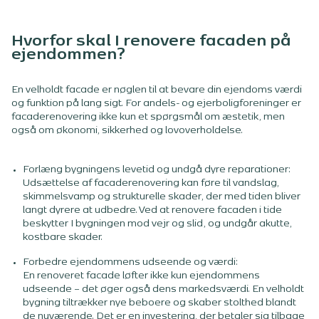
Hvorfor skal I renovere facaden på
ejendommen?
En velholdt facade er nøglen til at bevare din ejendoms værdi
og funktion på lang sigt. For andels- og ejerboligforeninger er
facaderenovering ikke kun et spørgsmål om æstetik, men
også om økonomi, sikkerhed og lovoverholdelse.
Forlæng bygningens levetid og undgå dyre reparationer:
Udsættelse af facaderenovering kan føre til vandslag,
skimmelsvamp og strukturelle skader, der med tiden bliver
langt dyrere at udbedre. Ved at renovere facaden i tide
beskytter I bygningen mod vejr og slid, og undgår akutte,
kostbare skader.
Forbedre ejendommens udseende og værdi:
En renoveret facade løfter ikke kun ejendommens
udseende – det øger også dens markedsværdi. En velholdt
bygning tiltrækker nye beboere og skaber stolthed blandt
de nuværende. Det er en investering, der betaler sig tilbage