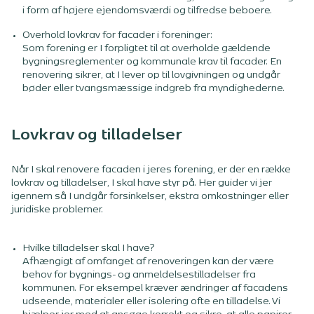
i form af højere ejendomsværdi og tilfredse beboere.
Overhold lovkrav for facader i foreninger:
Som forening er I forpligtet til at overholde gældende
bygningsreglementer og kommunale krav til facader. En
renovering sikrer, at I lever op til lovgivningen og undgår
bøder eller tvangsmæssige indgreb fra myndighederne.
Lovkrav og tilladelser
Når I skal renovere facaden i jeres forening, er der en række
lovkrav og tilladelser, I skal have styr på. Her guider vi jer
igennem så I undgår forsinkelser, ekstra omkostninger eller
juridiske problemer.
Hvilke tilladelser skal I have?
Afhængigt af omfanget af renoveringen kan der være
behov for bygnings- og anmeldelsestilladelser fra
kommunen. For eksempel kræver ændringer af facadens
udseende, materialer eller isolering ofte en tilladelse. Vi