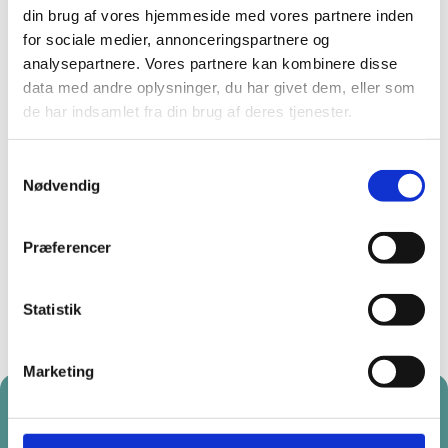
din brug af vores hjemmeside med vores partnere inden
Emil Bo Christensen
for sociale medier, annonceringspartnere og
Seniorprojektleder
I Bang & Beenfeldt rådgiver vi dig og din forening
analysepartnere. Vores partnere kan kombinere disse
gennem hele forløbet fra de første overvejelser
data med andre oplysninger, du har givet dem, eller som
til færdigt projekt.
Emil har mange års erfaring med projektledelse og
de har indsamlet fra din brug af deres tjenester.
renoveringer. Emil rådgiver ofte om frostsprængninger,
sætningsskader og fugtskader i murværket, da det er
meget udbredte problematikker på ejendommene i
Samtykkevalg
København. Kontakt Emil på: ebc@bangbeen.dk
Nødvendig
Kontakt
Præferencer
Statistik
Marketing