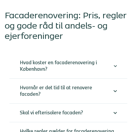
Facaderenovering: Pris, regler
og gode råd til andels- og
ejerforeninger
Hvad koster en facaderenovering i
København?
Prisen på facaderenovering i København
Hvornår er det tid til at renovere
afhænger af ejendommens størrelse, tilstand og
facaden?
valg af løsning.
Mange etageejendomme i København og
Der er flere typiske tegn på, at facaden bør
Skal vi efterisolere facaden?
Frederiksberg er opført i forskellige perioder,
renoveres:
hvilket betyder, at konstruktioner og materialer
varierer – og det påvirker både løsning og pris.
Efterisolering er relevant i mange
Hvilke regler gælder for facaderenovering