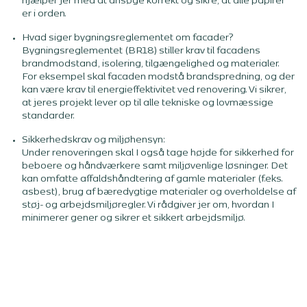
hjælper jer med at ansøge korrekt og sikre, at alle papirer
er i orden.
Hvad siger bygningsreglementet om facader?
Bygningsreglementet (BR18) stiller krav til facadens
brandmodstand, isolering, tilgængelighed og materialer.
For eksempel skal facaden modstå brandspredning, og der
kan være krav til energieffektivitet ved renovering. Vi sikrer,
at jeres projekt lever op til alle tekniske og lovmæssige
standarder.
Sikkerhedskrav og miljøhensyn:
Under renoveringen skal I også tage højde for sikkerhed for
beboere og håndværkere samt miljøvenlige løsninger. Det
kan omfatte affaldshåndtering af gamle materialer (f.eks.
asbest), brug af bæredygtige materialer og overholdelse af
støj- og arbejdsmiljøregler. Vi rådgiver jer om, hvordan I
minimerer gener og sikrer et sikkert arbejdsmiljø.