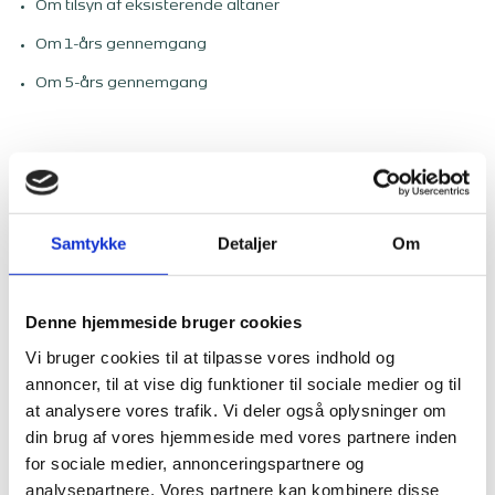
Om tilsyn af eksisterende altaner
Om 1-års gennemgang
Om 5-års gennemgang
Samtykke
Detaljer
Om
Denne hjemmeside bruger cookies
Lovgivning og regler om
Vi bruger cookies til at tilpasse vores indhold og
altaner
annoncer, til at vise dig funktioner til sociale medier og til
at analysere vores trafik. Vi deler også oplysninger om
din brug af vores hjemmeside med vores partnere inden
for sociale medier, annonceringspartnere og
Regler for etablering af altaner er forskellig fra kommune til
kommune. Reglerne for etablering af altaner i Københavns
analysepartnere. Vores partnere kan kombinere disse