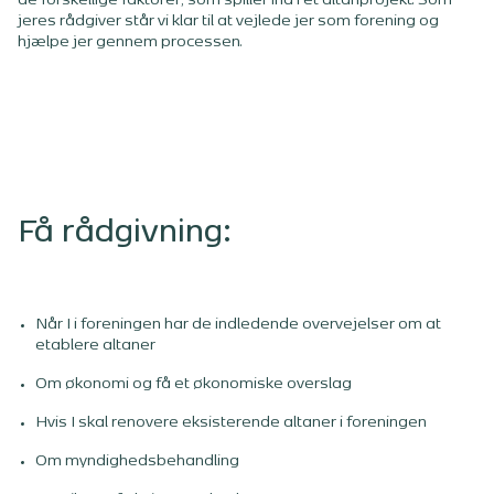
de forskellige faktorer, som spiller ind i et altanprojekt. Som
jeres rådgiver står vi klar til at vejlede jer som forening og
hjælpe jer gennem processen.
Få rådgivning:
Når I i foreningen har de indledende overvejelser om at
etablere altaner
Om økonomi og få et økonomiske overslag
Hvis I skal renovere eksisterende altaner i foreningen
Om myndighedsbehandling