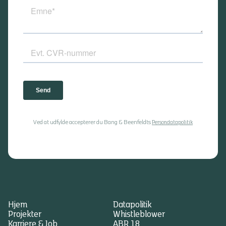
Ved at udfylde accepterer du Bang & Beenfeldts
Persondatapolitik
Hjem
Datapolitik
Projekter
Whistleblower
Karriere & Job
ABR 18