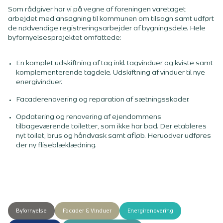
Som rådgiver har vi på vegne af foreningen varetaget
arbejdet med ansøgning til kommunen om tilsagn samt udført
de nødvendige registreringsarbejder af bygningsdele. Hele
byfornyelsesprojektet omfattede:
En komplet udskiftning af tag inkl. tagvinduer og kviste samt
komplementerende tagdele. Udskiftning af vinduer til nye
energivinduer.
Facaderenovering og reparation af sætningsskader.
Opdatering og renovering af ejendommens
tilbageværende toiletter, som ikke har bad. Der etableres
nyt toilet, brus og håndvask samt afløb. Heruodver udføres
der ny fliseblæklædning.
Byfornyelse
Facader & Vinduer
Energirenovering