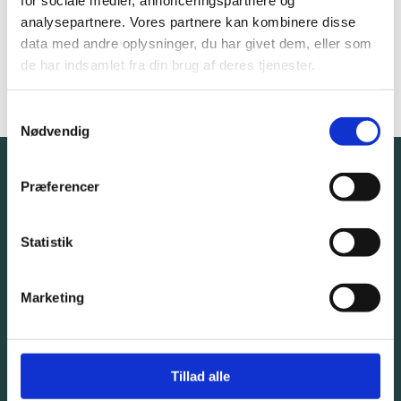
analysepartnere. Vores partnere kan kombinere disse
Rolle
Totalrådgiver
data med andre oplysninger, du har givet dem, eller som
de har indsamlet fra din brug af deres tjenester.
Aflevering
2024
Samtykkevalg
Nødvendig
Præferencer
Tal med en ekspert. Helt
uforpligtende.
Statistik
Marketing
Giv os et kald eller bliv kontaktet af os
32 57 82 50
Tillad alle