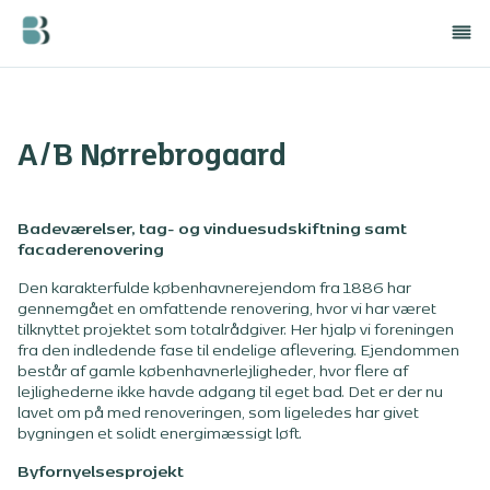
A/B Nørrebrogaard
Badeværelser, tag- og vinduesudskiftning samt
facaderenovering
Den karakterfulde københavnerejendom fra 1886 har
gennemgået en omfattende renovering, hvor vi har været
tilknyttet projektet som totalrådgiver. Her hjalp vi foreningen
fra den indledende fase til endelige aflevering. Ejendommen
består af gamle københavnerlejligheder, hvor flere af
lejlighederne ikke havde adgang til eget bad. Det er der nu
lavet om på med renoveringen, som ligeledes har givet
bygningen et solidt energimæssigt løft.
Byfornyelsesprojekt