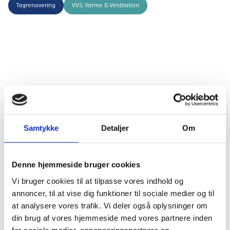
Tagrenovering
VVS, Varme & Ventilation
Samtykke
Detaljer
Om
Denne hjemmeside bruger cookies
Vi bruger cookies til at tilpasse vores indhold og
annoncer, til at vise dig funktioner til sociale medier og til
Fakta om projektet
at analysere vores trafik. Vi deler også oplysninger om
din brug af vores hjemmeside med vores partnere inden
Bygherre
A/B Nørrebrogaard
for sociale medier, annonceringspartnere og