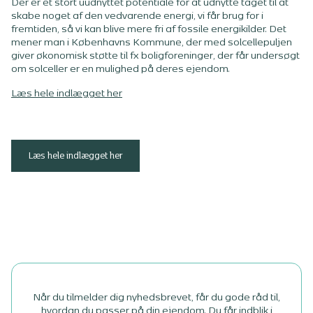
Der er et stort uudnyttet potentiale for at udnytte taget til at
skabe noget af den vedvarende energi, vi får brug for i
fremtiden, så vi kan blive mere fri af fossile energikilder. Det
mener man i Københavns Kommune, der med solcellepuljen
giver økonomisk støtte til fx boligforeninger, der får undersøgt
om solceller er en mulighed på deres ejendom.
Læs hele indlægget her
Læs hele indlægget her
Når du tilmelder dig nyhedsbrevet, får du gode råd til,
hvordan du passer på din ejendom. Du får indblik i