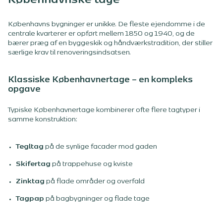
Københavnske tage
Københavns bygninger er unikke. De fleste ejendomme i de
centrale kvarterer er opført mellem 1850 og 1940, og de
bærer præg af en byggeskik og håndværkstradition, der stiller
særlige krav til renoveringsindsatsen.
Klassiske Københavnertage – en kompleks
opgave
Typiske Københavnertage kombinerer ofte flere tagtyper i
samme konstruktion:
Tegltag
på de synlige facader mod gaden
Skifertag
på trappehuse og kviste
Zinktag
på flade områder og overfald
Tagpap
på bagbygninger og flade tage