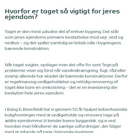
Hvorfor er taget så vigtigt for jeres
ejendom?
Taget er den mest udsatte del af enhver bygning. Det står
som jeres ejendoms primære beskyttelse mod vejr, vind og
nedbør – og det spiller samtidig en kritisk rolle i bygningens
bærende konstruktion.
Når taget svigter, opdager man det ofte for sent. Tegn på
problemer viser sig først når vandindtrængning, fugt, råd eller
svamp allerede har skadet de bærende konstruktioner. Derfor
er regelmæssig vedligeholdelse og rettidig renovering af
taget ikke bare en omkostning – det er en investering der
beskytter hele jeres ejendom.
I Bang & Beenfeldt har vi gennem 50 år hjulpet københavnske
boligforeninger med at vedligeholde og renovere tage på
ældre ejendomme. Vi kender byens byggeskik, og vi ved
hvordan man håndterer de særlige udfordringer, der følger
med at arbejde på tage i historiske kvarterer.