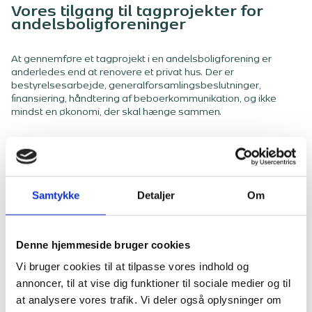
Vores tilgang til tagprojekter for
andelsboligforeninger
At gennemføre et tagprojekt i en andelsboligforening er
anderledes end at renovere et privat hus. Der er
bestyrelsesarbejde, generalforsamlingsbeslutninger,
finansiering, håndtering af beboerkommunikation, og ikke
mindst en økonomi, der skal hænge sammen.
Sådan arbejder vi med jeres bestyrelse
Fase 1: Analyse og tilstandsvurdering
Samtykke
Detaljer
Om
Vi starter med at forstå jeres behov. Gennem
besigtigelse – ofte med drone – dokumenterer vi tagets
tilstand, identificerer problemområder, og vurderer om
Denne hjemmeside bruger cookies
renovering eller udskiftning er den bedste løsning.
Vi bruger cookies til at tilpasse vores indhold og
Fase 2: Rådgivning og beslutningsgrundlag
annoncer, til at vise dig funktioner til sociale medier og til
at analysere vores trafik. Vi deler også oplysninger om
Vi udarbejder et klart beslutningsgrundlag til bestyrelsen,
der beskriver de forskellige muligheder, omfatter fordele