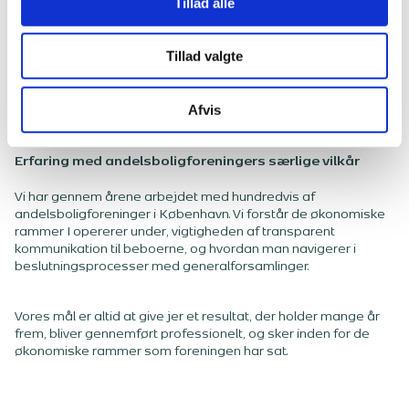
Tillad alle
Fase 6: Aflevering og opfølgning
Tillad valgte
Vi sikrer at arbejdet afsluttes korrekt, at 1-års
gennemgang gennemføres, og at jeres garantier er i
orden.
Afvis
Erfaring med andelsboligforeningers særlige vilkår
Vi har gennem årene arbejdet med hundredvis af
andelsboligforeninger i København. Vi forstår de økonomiske
rammer I opererer under, vigtigheden af transparent
kommunikation til beboerne, og hvordan man navigerer i
beslutningsprocesser med generalforsamlinger.
Vores mål er altid at give jer et resultat, der holder mange år
frem, bliver gennemført professionelt, og sker inden for de
økonomiske rammer som foreningen har sat.