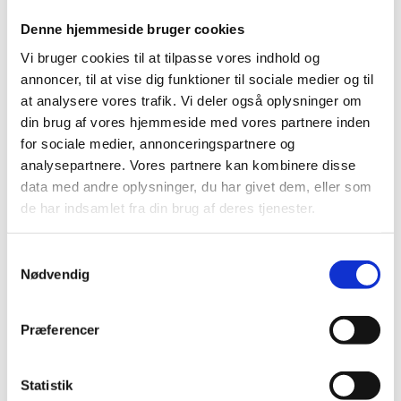
Bang & Beenfeldt har bistået ejerforeningen på
Sønder Boulevard som rådgiver i forbindelse med
Denne hjemmeside bruger cookies
tagudskiftning og etablering af fire selvstændige
taglejligheder på 5. salen. Vores rådgivning er foregået
Vi bruger cookies til at tilpasse vores indhold og
i tæt samarbejde med foreningens bestyrelse,
annoncer, til at vise dig funktioner til sociale medier og til
således at forventningerne til de nye tagboliger og
at analysere vores trafik. Vi deler også oplysninger om
selve tagarealet tydeligt er blevet defineret fra start. Vi
din brug af vores hjemmeside med vores partnere inden
har ligeledes hjulpet foreningen med at få tilknyttet en
developer til 5. sal.
for sociale medier, annonceringspartnere og
Frederiksberg C
analysepartnere. Vores partnere kan kombinere disse
Det Kongelige Danske Musikkonservatorium
data med andre oplysninger, du har givet dem, eller som
de har indsamlet fra din brug af deres tjenester.
På Det Kongelige Danske Musikkonservatorium har vi
stået for arbejdsmiljøkoordineringen i forbindelse
med udskiftning af kobbertag. Opgaven med at
Samtykkevalg
varetage arbejdsmiljøet har været afgørende, da
Nødvendig
konservatoriet sideløbende med renoveringen, har
været benyttet af elever, undervisere og
koncertgæster. Derfor har helt særlige
Præferencer
sikkerhedsforanstaltninger været i spil på projektet.
Christianshavn
Statistik
A/B Overgaden Oven Vandet 34 A-B