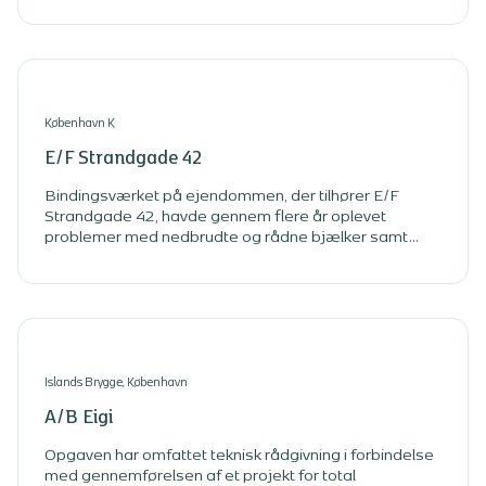
København K
E/F Strandgade 42
Bindingsværket på ejendommen, der tilhører E/F
Strandgade 42, havde gennem flere år oplevet
problemer med nedbrudte og rådne bjælker samt
sætningsskader på den gamle facade. Ejendommen,
der er opført i 1660, er i dag fredet. Derfor har vores
rådgivning i forbindelse med en større renovering af
ejendommens tag og facader taget højde for de
oprindelige håndværksteknikker og materialer.
Islands Brygge, København
A/B Eigi
Opgaven har omfattet teknisk rådgivning i forbindelse
med gennemførelsen af et projekt for total