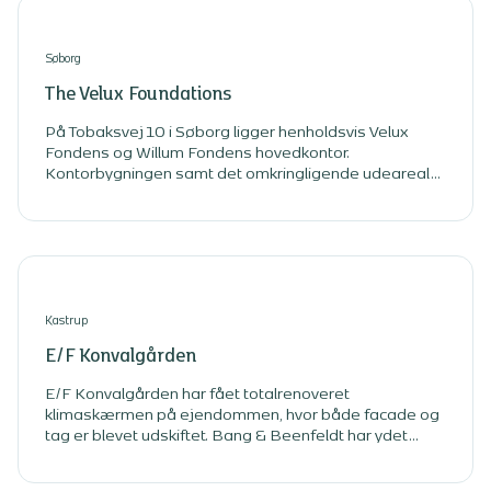
Søborg
The Velux Foundations
På Tobaksvej 10 i Søborg ligger henholdsvis Velux
Fondens og Willum Fondens hovedkontor.
Kontorbygningen samt det omkringligende udeareal
har gennemgået en omfattende transformation, der
har sikret tidssvarende kontorfaciliteter til fondende
samt et indbydende udendørsrum. Vi har været
tilknyttet projektet som totalrådgiver, og stået for
projektering, myndigheds- og udbudsprojekt, fagtilsyn
og byggeledelse.
Kastrup
E/F Konvalgården
E/F Konvalgården har fået totalrenoveret
klimaskærmen på ejendommen, hvor både facade og
tag er blevet udskiftet. Bang & Beenfeldt har ydet
totalrådgivning i omfattende energirenovering.