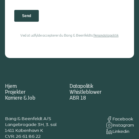
Ved at udfylde accepterer du Bang & Beenfeldts
Persondatapolitik
Hjem
Datapolitik
Projekter
Whistleblower
Karriere & Job
ABR 18
Bang & Beenfeldt A/S
Facebook
Langebrogade 3H, 3. sal
Instagram
1411 København K
Linkedin
CVR: 26 61 86 22