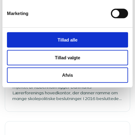
I stedet for at smide 134 udtjente vinduer fra
Marketing
ejendommen her på Christianshavn, blev glasset
upcyclet og bragt til ny anvendelse som
isoleringsmateriale. Dermed får en ressource, der
traditionelt ender som byggeaffald, nyt liv – og
ejendommen en bæredygtig løsning.
Tillad alle
Tillad valgte
København K
Transformation og tilbygning - Danmarks
Afvis
Lærerforening
I hjertet af København ligger Danmarks
Lærerforenings hovedkontor, der danner ramme om
mange skolepolitiske beslutninger. I 2016 besluttede
foreningen, at hovedbestyrelsens interne møder og
konferencer fremover skulle afholdes på
hovedkontoret.