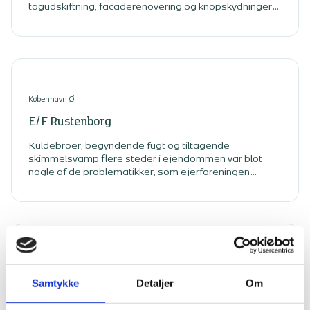
tagudskiftning, facaderenovering og knopskydninger
opad for lejligheder i den nuværende øverste etage.
København Ø
E/F Rustenborg
Kuldebroer, begyndende fugt og tiltagende
skimmelsvamp flere steder i ejendommen var blot
nogle af de problematikker, som ejerforeningen
Rustenborg i Kongens Lyngby stod over for.
København V
Samtykke
Detaljer
Om
E/F Sønder Boulevard 34-36