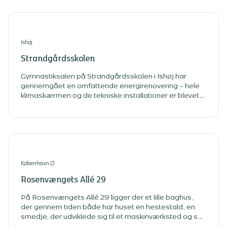
Ishøj
Strandgårdsskolen
Gymnastiksalen på Strandgårdsskolen i Ishøj har
gennemgået en omfattende energirenovering – hele
klimaskærmen og de tekniske installationer er blevet
udskiftet.
København Ø
Rosenvængets Allé 29
På Rosenvængets Allé 29 ligger der et lille baghus,
der gennem tiden både har huset en hestestald, en
smedje, der udviklede sig til et maskinværksted og så
har det også været indrettet som bordel.