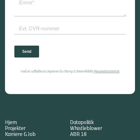
Ved at udfylde accepterer du Bang & Beenfeldts
Persondatapolitik
Hjem
Datapolitik
Projekter
Whistleblower
Karriere & Job
ABR 18