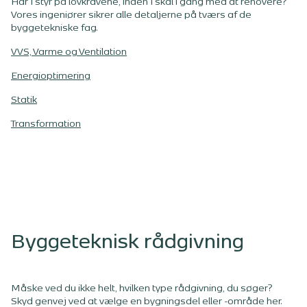
Har I styr på lovkravene, inden I skal i gang med at renovere?
Vores ingeniører sikrer alle detaljerne på tværs af de
byggetekniske fag.
VVS, Varme og Ventilation
Energioptimering
Statik
Transformation
Byggeteknisk rådgivning
Måske ved du ikke helt, hvilken type rådgivning, du søger?
Skyd genvej ved at vælge en bygningsdel eller -område her.