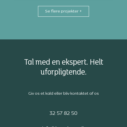
afholdes på hovedkontoret.
Se flere projekter
+
Tal med en ekspert. Helt
uforpligtende.
Giv os et kald eller bliv kontaktet af os
32 57 82 50