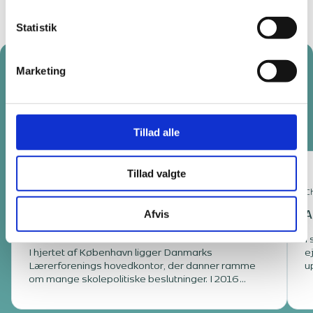
Statistik
Marketing
Udvalgte projekter
Tillad alle
Tillad valgte
København K
Ch
Afvis
Transformation og tilbygning - Danmarks
A
Lærerforening
I
I hjertet af København ligger Danmarks
e
Lærerforenings hovedkontor, der danner ramme
u
om mange skolepolitiske beslutninger. I 2016
i
besluttede foreningen, at hovedbestyrelsens
t
interne møder og konferencer fremover skulle
e