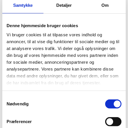
Samtykke
Detaljer
Om
Brug for rådgivning? Tal med
Denne hjemmeside bruger cookies
Karina
Vi bruger cookies til at tilpasse vores indhold og
annoncer, til at vise dig funktioner til sociale medier og til
at analysere vores trafik. Vi deler også oplysninger om
din brug af vores hjemmeside med vores partnere inden
for sociale medier, annonceringspartnere og
Karina Bertram
analysepartnere. Vores partnere kan kombinere disse
Kommerciel chef
data med andre oplysninger, du har givet dem, eller som
de har indsamlet fra din brug af deres tjenester.
kb@bangbeen.dk
Samtykkevalg
Kontakt
Nødvendig
Præferencer