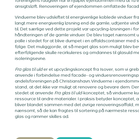
foreningens rådgiver har vi hjulpet ejendommen med at få 
ansigtsløft. Renoveringen af ejendommen omfattede facade
Vinduerne blev udskiftet til energivenlige koblede vinduer fra 
langt mere energivenlig løsning end de gamle, udtjente vind
til. Det særlige ved dette projekt var upcycling-løsningen i 
håndteringen af de gamle vinduer. De blev taget nænsomt u
palle i stedet for at blive dumpet i en affaldscontainer me
følge. Det muliggjorde, at så meget glas som muligt blev be
efterfølgende skulle recirkuleres og omdannes til glasuld m
isoleringsevne.
Fra glas til uld
er et upcyclingskoncept fra Isover, som vi gre
anvende i forbindelse med facade- og vinduesrenoveringspr
andelsforeningen på Christianshavn. Vinduerne i ejendommen
stand, at det ikke var muligt at renovere og bevare dem. Derfo
stedet at anvende
Fra glas til uld
-konceptet, så vinduerne ku
ressource til andre materialer. I praksis betyder konceptet, a
bliver blandet sammen med det øvrige renoveringsaffald,
nænsomt, så de kan fragtes til sortering på nærmeste ress
glas og rammer skilles ad.