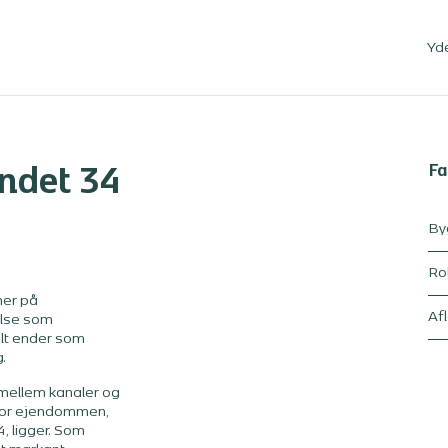
Yd
Fa
ndet 34
By
Ro
her på
Af
else som
elt ender som
.
 mellem kanaler og
vor ejendommen,
, ligger. Som