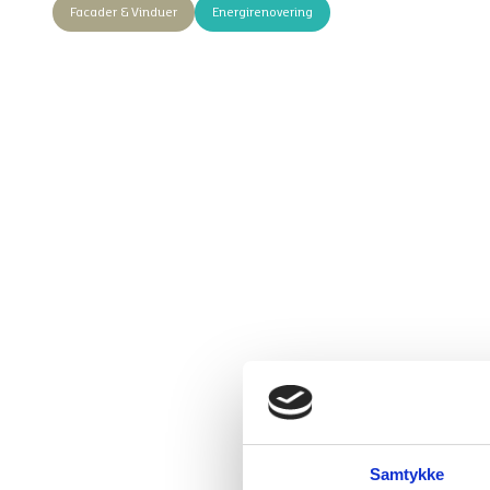
Facader & Vinduer
Energirenovering
Samtykke