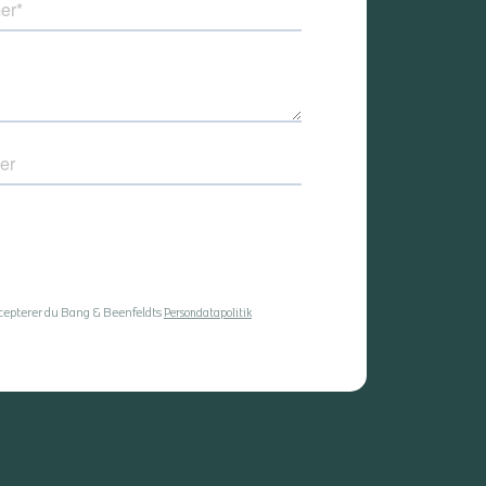
ccepterer du Bang & Beenfeldts
Persondatapolitik