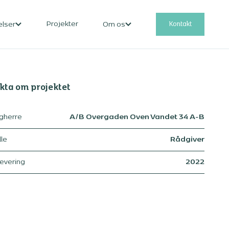
Projekter
Kontakt
elser
Om os
kta om projektet
gherre
A/B Overgaden Oven Vandet 34 A-B
lle
Rådgiver
levering
2022