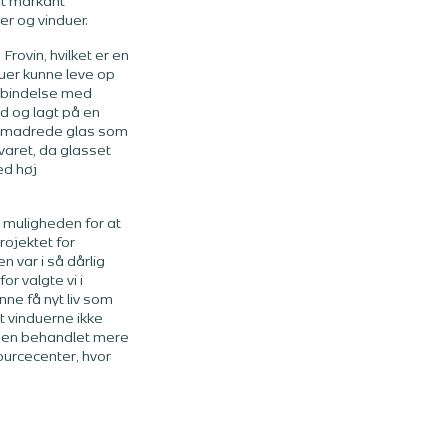
et markant
r og vinduer.
Frovin, hvilket er en
uer kunne leve op
forbindelse med
d og lagt på en
d smadrede glas som
varet, da glasset
ed høj
b muligheden for at
ojektet for
 var i så dårlig
r valgte vi i
nne få nyt liv som
t vinduerne ikke
 men behandlet mere
ourcecenter, hvor