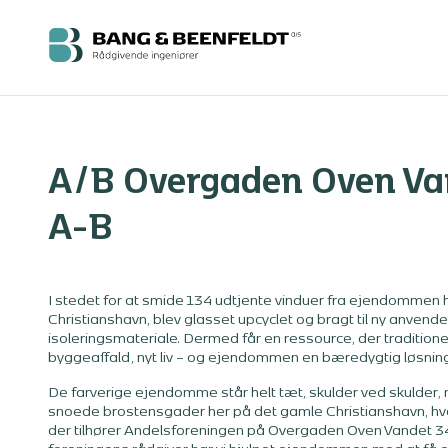
A/B Overgaden Oven Va
A-B
I stedet for at smide 134 udtjente vinduer fra ejendommen 
Christianshavn, blev glasset upcyclet og bragt til ny anvend
isoleringsmateriale. Dermed får en ressource, der tradition
byggeaffald, nyt liv – og ejendommen en bæredygtig løsning
De farverige ejendomme står helt tæt, skulder ved skulder,
snoede brostensgader her på det gamle Christianshavn, h
der tilhører Andelsforeningen på Overgaden Oven Vandet 34