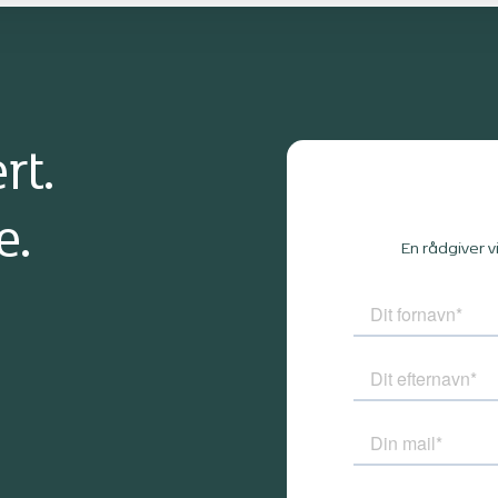
rt.
e.
En rådgiver v