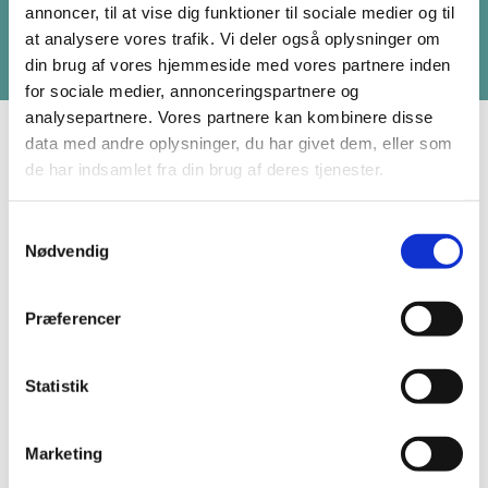
annoncer, til at vise dig funktioner til sociale medier og til
at analysere vores trafik. Vi deler også oplysninger om
din brug af vores hjemmeside med vores partnere inden
for sociale medier, annonceringspartnere og
analysepartnere. Vores partnere kan kombinere disse
data med andre oplysninger, du har givet dem, eller som
Når du tilmelder dig nyhedsbrevet, får du gode råd til,
de har indsamlet fra din brug af deres tjenester.
hvordan du passer på din ejendom. Du får indblik i
vores fagspecifikke ydelser og nyt om vores events
og arrangementer, der kan være relevante for dig at
Samtykkevalg
deltage i. Vi sender kun, når vi har noget relevant at
Nødvendig
fortælle, og du kan til enhver tid afmelde dig igen.
Præferencer
Statistik
Marketing