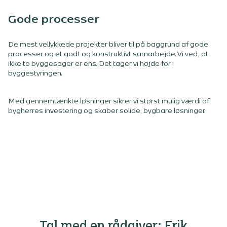
Gode processer
De mest vellykkede projekter bliver til på baggrund af gode
processer og et godt og konstruktivt samarbejde. Vi ved, at
ikke to byggesager er ens. Det tager vi højde for i
byggestyringen.
Med gennemtænkte løsninger sikrer vi størst mulig værdi af
bygherres investering og skaber solide, bygbare løsninger.
Tal med en rådgiver: Erik