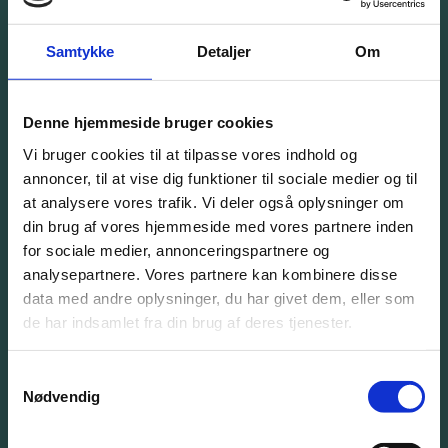
32 57 82 50
Samtykke
Detaljer
Om
info@bangbeen.dk
Denne hjemmeside bruger cookies
Vi bruger cookies til at tilpasse vores indhold og
annoncer, til at vise dig funktioner til sociale medier og til
Bliv kontaktet
at analysere vores trafik. Vi deler også oplysninger om
din brug af vores hjemmeside med vores partnere inden
En rådgiver vil kontakte dig så hurtigt som muligt.
for sociale medier, annonceringspartnere og
analysepartnere. Vores partnere kan kombinere disse
data med andre oplysninger, du har givet dem, eller som
de har indsamlet fra din brug af deres tjenester.
Samtykkevalg
Nødvendig