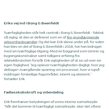
Eriks vej ind i Bang & Beenfeldt
Tværfagligheden står helt centralt i Bang & Beenfeldt - faktisk
så vigtig, at den er defineret som en af
fire grundlæggende
virksomhedsværdier
. Og det kan Erik skrive under på, for siden
han blev en del af Bang & Beenfeldt i 2018, har han bidraget
med sin tværfaglige tilgang. Med en baggrund som tømrer og
bygningskonstruktør samt tidligere erfaring fra
arkitektbranchen forstår Erik vigtigheden af at se ud over sin
egen faglighed. ”Jeg oplever tværfagligheden dagligt, hvor jeg
deltager i tværgående sparring om processer, hvor vi også
inddrager forskellige fagområder, internt og eksternt,”
fortæller Erik.
Fællesskabskraft og videndeling
Erik fremhæver betydningen af vores interne samarbejde:
”Når det kommer til tværfagligt samarbejde, sker det oftest