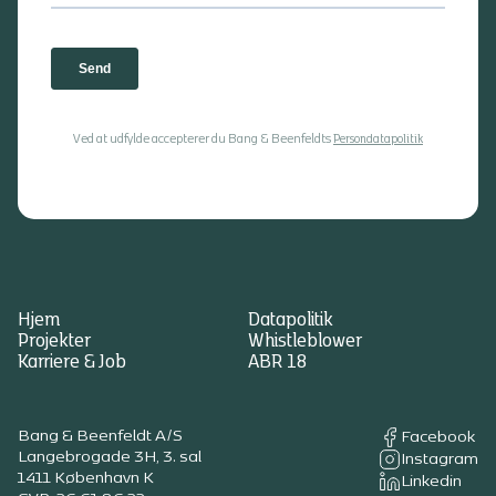
Ved at udfylde accepterer du Bang & Beenfeldts
Persondatapolitik
Hjem
Datapolitik
Projekter
Whistleblower
Karriere & Job
ABR 18
Bang & Beenfeldt A/S
Facebook
Langebrogade 3H, 3. sal
Instagram
1411 København K
Linkedin