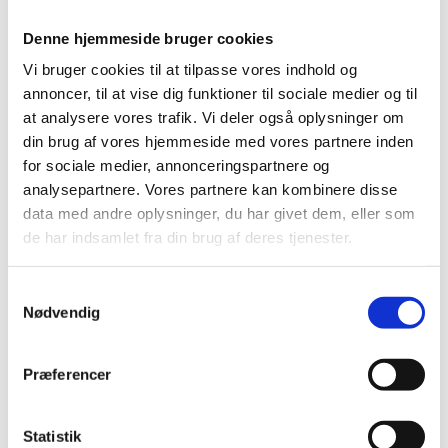
Denne hjemmeside bruger cookies
Vores værdier kalder vi de fire T’er. En af dem er "Tværfaglig
Vi bruger cookies til at tilpasse vores indhold og
rådgivning":
annoncer, til at vise dig funktioner til sociale medier og til
Tværfaglig rådgivning på et højt niveau
:
at analysere vores trafik. Vi deler også oplysninger om
Vi har en tværfaglig rådgivningsprofil, hvor vi spænder fra
din brug af vores hjemmeside med vores partnere inden
teknisk tung ingeniørviden til dyb, praktisk forståelse for
for sociale medier, annonceringspartnere og
bygbarhed, økonomi og den gode proces.
analysepartnere. Vores partnere kan kombinere disse
Vi har fokus på at tilbyde den enkelte kunde netop den
data med andre oplysninger, du har givet dem, eller som
kompetence- og personlighedsprofil, der skaber det bedste
de har indsamlet fra din brug af deres tjenester.
match for den gode kunderejse.
Vi gør det komplekse simpelt for vores kunder, og vi yder
Samtykkevalg
konsekvent rådgivning i høj, dokumenteret kvalitet.
Nødvendig
Præferencer
Læs de fire værdier her
Statistik