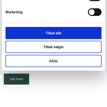
Marketing
Ikoniske projekter gennem 50
år
Tillad alle
Tillad valgte
I anledning af vores 50-års jubilæum dykker vi ned i arkiverne
og kaster et blik på vores hverdag. Se flere historier og
projekter her.
Afvis
Læs mere