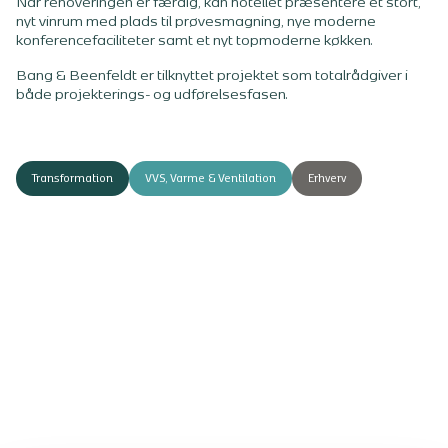
Når renoveringen er færdig, kan hotellet præsentere et stort,
nyt vinrum med plads til prøvesmagning, nye moderne
konferencefaciliteter samt et nyt topmoderne køkken.
Bang & Beenfeldt er tilknyttet projektet som totalrådgiver i
både projekterings- og udførelsesfasen.
Transformation
VVS, Varme & Ventilation
Erhverv