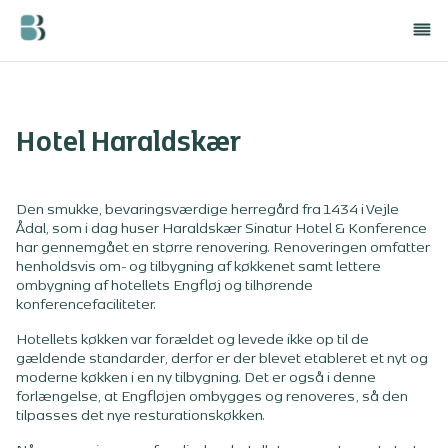
Hotel Haraldskær
Den smukke, bevaringsværdige herregård fra 1434 i Vejle
Ådal, som i dag huser Haraldskær Sinatur Hotel & Konference
har gennemgået en større renovering. Renoveringen omfatter
henholdsvis om- og tilbygning af køkkenet samt lettere
ombygning af hotellets Engfløj og tilhørende
konferencefaciliteter.
Hotellets køkken var forældet og levede ikke op til de
gældende standarder, derfor er der blevet etableret et nyt og
moderne køkken i en ny tilbygning. Det er også i denne
forlængelse, at Engfløjen ombygges og renoveres, så den
tilpasses det nye resturationskøkken.