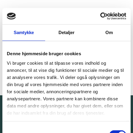
Fakta om projektet
Samtykke
Detaljer
Om
Bygherre
Danmarks Lærerforening
Denne hjemmeside bruger cookies
Rolle
Totalrådgiver
Vi bruger cookies til at tilpasse vores indhold og
annoncer, til at vise dig funktioner til sociale medier og til
Aflevering
2024
at analysere vores trafik. Vi deler også oplysninger om
din brug af vores hjemmeside med vores partnere inden
for sociale medier, annonceringspartnere og
analysepartnere. Vores partnere kan kombinere disse
data med andre oplysninger, du har givet dem, eller som
de har indsamlet fra din brug af deres tjenester.
Tal med en ekspert. Helt
uforpligtende.
Samtykkevalg