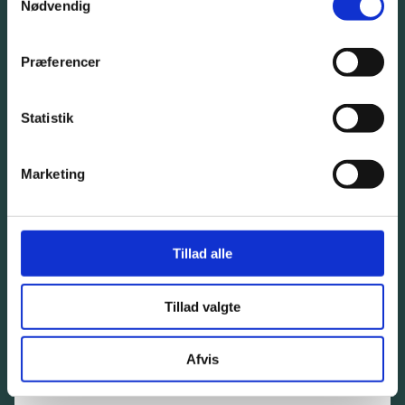
Nødvendig
Giv os et kald eller bliv kontaktet af os
Præferencer
Statistik
32 57 82 50
info@bangbeen.dk
Marketing
Tillad alle
Bliv kontaktet
Tillad valgte
En rådgiver vil kontakte dig så hurtigt som muligt.
Afvis