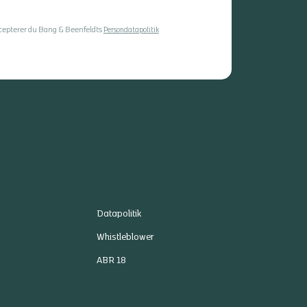
ccepterer du Bang & Beenfeldts
Persondatapolitik
Datapolitik
Whistleblower
ABR 18