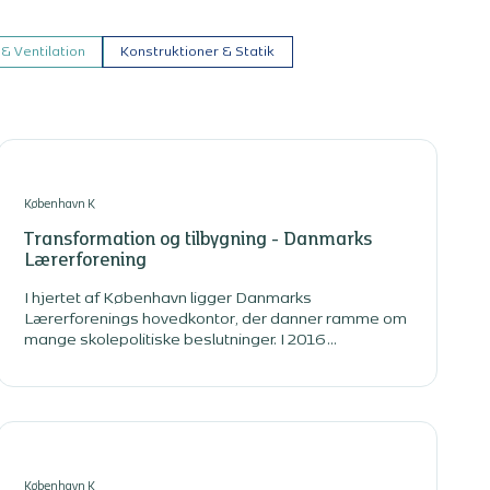
& Ventilation
Konstruktioner & Statik
København K
Transformation og tilbygning - Danmarks
Lærerforening
I hjertet af København ligger Danmarks
Lærerforenings hovedkontor, der danner ramme om
mange skolepolitiske beslutninger. I 2016
besluttede foreningen, at hovedbestyrelsens
interne møder og konferencer fremover skulle
afholdes på hovedkontoret.
København K