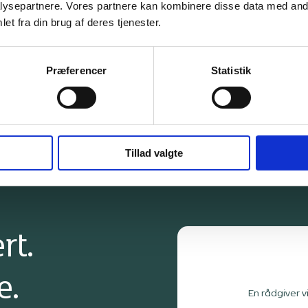
ysepartnere. Vores partnere kan kombinere disse data med andr
fungerer som samtalerum og værelser. Derudover
er der lagt vægt på at skabe fælles opholdsrum
et fra din brug af deres tjenester.
(stue og køkken) samt familieværelser. Som rådgiver
har vi haft ansvar for udbudsmateriale og
projektmateriale, tids- og økonomistyring,
Præferencer
Statistik
kvalitetskontrol, byggeledelse og tilsyn i forbindelse
med byggeriet.
Tillad valgte
rt.
e.
En rådgiver v