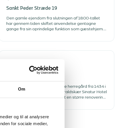
Sankt Peder Stræde 19
Den gamle ejendom fra slutningen af 1800-tallet
har gennem tiden skiftet anvendelse gentagne
gange fra sin oprindelige funktion som gæstehjem.
Her har blandt andet været et trykkeri, indtil
Københavns Universitet overtog bygningen til
undervisningsbrug.
Vejle ådal
Hotel Haraldskær
Den smukke, bevaringsværdige herregård fra 1434 i
Om
Vejle Ådal, som i dag huser Haraldskær Sinatur Hotel
& Konference har gennemgået en større renovering.
Renoveringen omfatter henholdsvis om- og
tilbygning af køkkenet samt lettere ombygning af
hotellets Engfløj og tilhørende konferencefaciliteter.
 medier og til at analysere
nden for sociale medier,