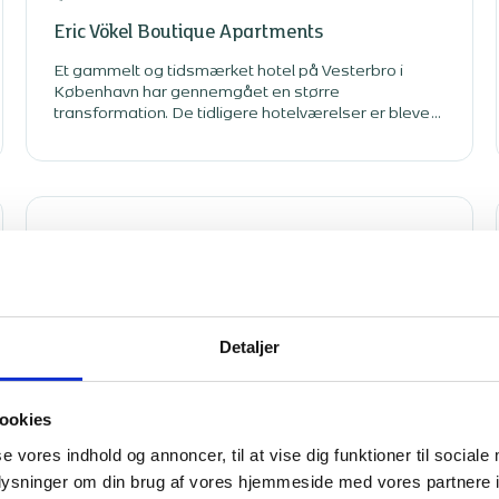
Eric Vökel Boutique Apartments
Et gammelt og tidsmærket hotel på Vesterbro i
København har gennemgået en større
transformation. De tidligere hotelværelser er blevet
nyindrettet til moderne hotellejligheder.
København K
Mandecenteret, hovedstaden
Vi har på Købmagergade udført totalrådgivning i
Detaljer
forbindelse med transformationen af en
kontorejendom til et mandekrisecenter. Opgaven
med at konvertere en 5-etagers kontorejendom til et
ookies
indbydende og trygt sted for kriseramte mænd har
krævet nytænkning af indretningen og inddelingen af
se vores indhold og annoncer, til at vise dig funktioner til sociale
de eksisterende lokaler. De store, åbne
oplysninger om din brug af vores hjemmeside med vores partnere i
kontorarealer blev opdelt i mindre rum, som i dag