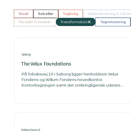
Kloak
Solceller
Tagbolig
Skybrudssikring & Gårdr
Facader & Vinduer
Transformation
Tagrenovering
Søborg
The Velux Foundations
På Tobaksvej 10 i Søborg ligger henholdsvis Velux
Fondens og Willum Fondens hovedkontor.
Kontorbygningen samt det omkringligende udeareal
har gennemgået en omfattende transformation, der
har sikret tidssvarende kontorfaciliteter til fondende
samt et indbydende udendørsrum. Vi har været
tilknyttet projektet som totalrådgiver, og stået for
projektering, myndigheds- og udbudsprojekt,
fagtilsyn og byggeledelse.
København K