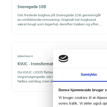
Snaregade 10B
Det fredede baghus på Snaregade 10B gennemgår
en omfattende renovering. Originalt har baghuset
været brugt som lagerhal, derefter trykkeri og efter
renoveringen vil baghuset blive brugt til
kontorejendom. Ejendommen står i dag ubrugt og i
sin rå form, før den transformeres til opdaterede
kontorer med sjæl.
København K
KVUC - transformation fra p-kælder til aula
Da KVUC i 2005 flyttede ind i den historiske bygning i
Samtykke
Vognmagergade, var der ikke etableret en aula til
fælles samling, men det er der nu blevet lavet om på,
for den eksisterende bygningsmasse er blevet
Denne hjemmeside bruger c
transformeret.
Vi bruger cookies til at tilpas
vores trafik. Vi deler også 