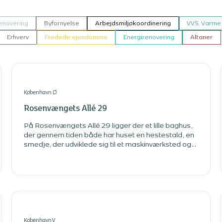
enovering
Byfornyelse
Arbejdsmiljøkoordinering
VVS, Varme 
Erhverv
Fredede ejendomme
Energirenovering
Altaner
København Ø
Rosenvængets Allé 29
På Rosenvængets Allé 29 ligger der et lille baghus,
der gennem tiden både har huset en hestestald, en
smedje, der udviklede sig til et maskinværksted og
så har det også været indrettet som bordel.
København V