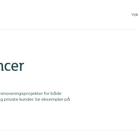
Yd
ncer
 renoveringsprojekter for både
 og private kunder. Se eksempler på