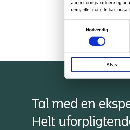
annonceringspartnere og anal
dem, eller som de har indsaml
Samtykkevalg
Nødvendig
Afvis
Tal med en ekspe
Helt uforpligtend