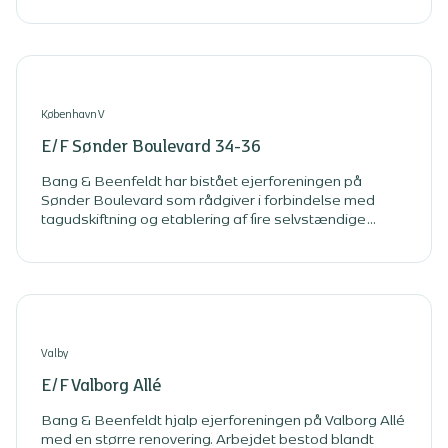
Rustenborg i Kongens Lyngby stod over for.
København V
E/F Sønder Boulevard 34-36
Bang & Beenfeldt har bistået ejerforeningen på
Sønder Boulevard som rådgiver i forbindelse med
tagudskiftning og etablering af fire selvstændige
taglejligheder på 5. salen. Vores rådgivning er foregået
i tæt samarbejde med foreningens bestyrelse,
således at forventningerne til de nye tagboliger og
selve tagarealet tydeligt er blevet defineret fra start. Vi
har ligeledes hjulpet foreningen med at få tilknyttet en
developer til 5. sal.
Valby
E/F Valborg Allé
Bang & Beenfeldt hjalp ejerforeningen på Valborg Allé
med en større renovering. Arbejdet bestod blandt