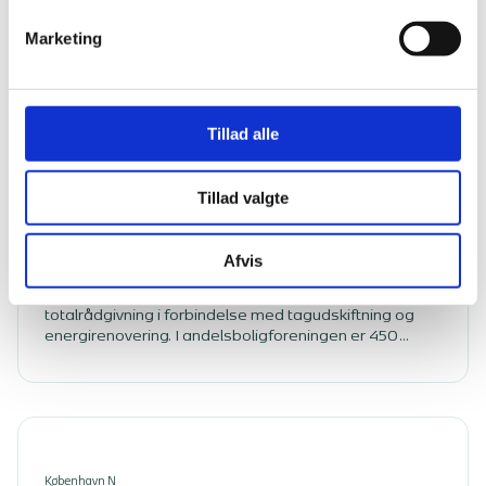
Marketing
Bang & Beenfeldt har været totalrådgiver på
renoveringen af A/B Holmegaarden. Renoveringen har
omfattet tag- og vinduesudskiftning, totalrenovering af
facaden ud mod Ordrupvej samt udskiftning af
brugsvandsrør på spidsloftet. Det har været et
Tillad alle
omfangsrigt projekt, hvor der skulle tages højde for
mange forskellige forhold, og derfor er projektet
udført over to etaper.
Tillad valgte
Brønshøj
A/B Brønshøjvænge
Afvis
Renoveringen af Brønshøjvænge fra 1937 omfattede
totalrådgivning i forbindelse med tagudskiftning og
energirenovering. I andelsboligforeningen er 450
vinduer blevet udskiftet, og altanudgangene er blevet
renoveret. Dele af facaden er blevet omfuget, og
revner er udbedret samtidig med, at gavlene er blevet
hulmursisoleret. I det udnyttede tagrum er murene og
tagfladen blevet efterisoleret, hvilket vil give
foreningen et markant lavere varmeforbrug.
København N