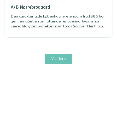
A/B Nørrebrogaard
Den karakterfulde københavnerejendom fra 1886 har
gennemgået en omfattende renovering, hvor vi har
været tilknyttet projektet som totalrådgiver. Her hjalp vi
foreningen fra den indledende fase til endelige
aflevering. Ejendommen består af gamle
københavnerlejligheder, hvor flere af lejlighederne ikke
havde adgang til eget bad. Det er der nu lavet om på
med renoveringen, som ligeledes har givet bygningen
et solidt energimæssigt løft.
Vis flere