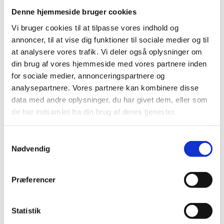
Lige ud til Sortedams Sø i København ligger foreningen
og nedløbsrør udskiftes samt murværk ved murkronen,
Denne hjemmeside bruger cookies
A/B Øster Søgade 104. Foreningen har fået udført et
skorstene og trappetårne renoveres ligeledes. Bang
omfattende renoveringsprojekt, som har modtaget
& Beenfeldt er totalrådgiver på projektet.
Vi bruger cookies til at tilpasse vores indhold og
økonomisk støtte via Københavns Kommunes
Renoveringen er opdelt, så man drager erfaring, der
annoncer, til at vise dig funktioner til sociale medier og til
byfornyelsespulje.
tages med videre fra fase til fase.
at analysere vores trafik. Vi deler også oplysninger om
din brug af vores hjemmeside med vores partnere inden
for sociale medier, annonceringspartnere og
analysepartnere. Vores partnere kan kombinere disse
København SV
data med andre oplysninger, du har givet dem, eller som
A/B Elleparken
de har indsamlet fra din brug af deres tjenester.
Bang & Beenfeldts opgave har omhandlet teknisk
totalrådgivning og bistand vedrørende tagudskiftning,
Samtykkevalg
energirenovering og etablering af altankviste med
Nødvendig
byfornyelsesstøtte i andelsboligforeningen A/B
Elleparken.
Præferencer
Charlottenlund
Statistik
A/B Holmegaarden