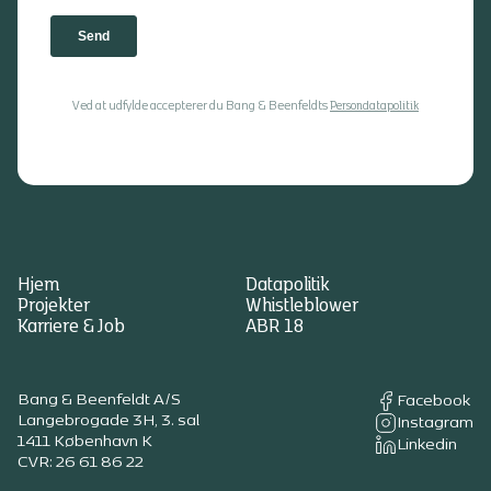
Ved at udfylde accepterer du Bang & Beenfeldts
Persondatapolitik
Hjem
Datapolitik
Projekter
Whistleblower
Karriere & Job
ABR 18
Bang & Beenfeldt A/S
Facebook
Langebrogade 3H, 3. sal
Instagram
1411 København K
Linkedin
CVR: 26 61 86 22