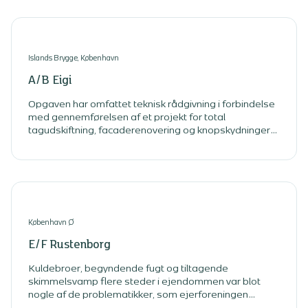
Islands Brygge, København
A/B Eigi
Opgaven har omfattet teknisk rådgivning i forbindelse
med gennemførelsen af et projekt for total
tagudskiftning, facaderenovering og knopskydninger
opad for lejligheder i den nuværende øverste etage.
København Ø
E/F Rustenborg
Kuldebroer, begyndende fugt og tiltagende
skimmelsvamp flere steder i ejendommen var blot
nogle af de problematikker, som ejerforeningen