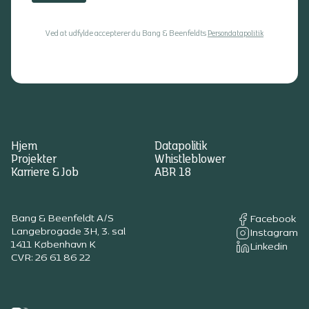
Ved at udfylde accepterer du Bang & Beenfeldts
Persondatapolitik
Hjem
Datapolitik
Projekter
Whistleblower
Karriere & Job
ABR 18
Bang & Beenfeldt A/S
Facebook
Langebrogade 3H, 3. sal
Instagram
1411 København K
Linkedin
CVR: 26 61 86 22