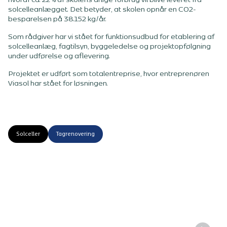
hvoraf ca. 22% af skolens årlige forbrug vil blive leveret fra
solcelleanlægget. Det betyder, at skolen opnår en CO2-
besparelsen på 38.152 kg/år.
Som rådgiver har vi stået for funktionsudbud for etablering af
solcelleanlæg, fagtilsyn, byggeledelse og projektopfølgning
under udførelse og aflevering.
Projektet er udført som totalentreprise, hvor entreprenøren
Viasol har stået for løsningen.
Solceller
Tagrenovering