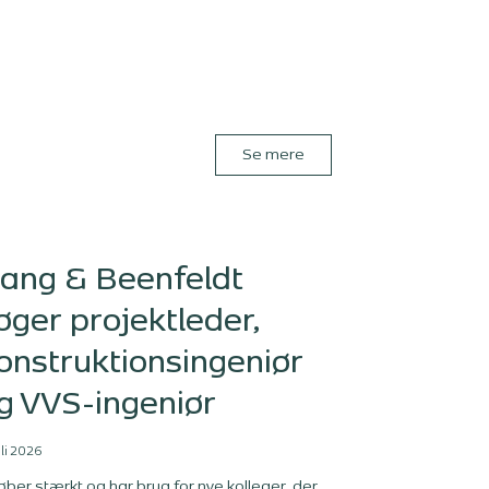
Se mere
ang & Beenfeldt
øger projektleder,
onstruktionsingeniør
g VVS-ingeniør
uli 2026
løber stærkt og har brug for nye kolleger, der