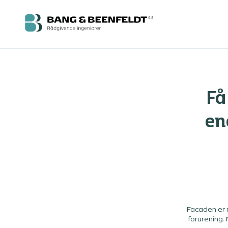
Få
en
Facaden er m
forurening. 