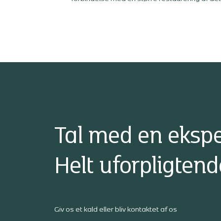
fredede slot. I videoen fortæller vores kollega
Alex Krøldrup om projektet og om den særlig
opgave, det er at holde styr på sikkerheden 
en byggeplads, hvor historiske rammer,
fredningshensyn og arbejdsmiljø skal tænke
tæt sammen.
Tal med en ekspe
Helt uforpligtend
Giv os et kald eller bliv kontaktet af os