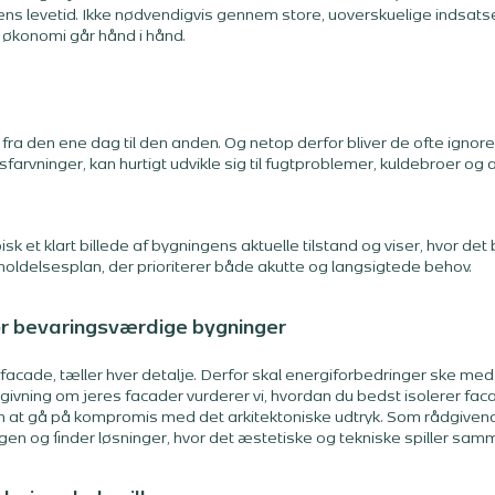
ns levetid. Ikke nødvendigvis gennem store, uoverskuelige indsats
g økonomi går hånd i hånd.
a den ene dag til den anden. Og netop derfor bliver de ofte ignorere
sfarvninger, kan hurtigt udvikle sig til fugtproblemer, kuldebroer og
isk et klart billede af bygningens aktuelle tilstand og viser, hvor det 
eholdelsesplan, der prioriterer både akutte og langsigtede behov.
or bevaringsværdige bygninger
facade, tæller hver detalje. Derfor skal energiforbedringer ske m
givning om jeres facader vurderer vi, hvordan du bedst isolerer fac
 at gå på kompromis med det arkitektoniske udtryk. Som rådgivende
en og finder løsninger, hvor det æstetiske og tekniske spiller sam