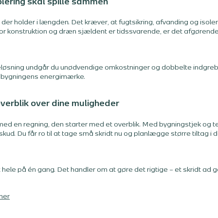
olering skal spille sammen
der holder i længden. Det kræver, at fugtsikring, afvanding og isole
, hvor konstruktion og dræn sjældent er tidssvarende, er det afg
løsning undgår du unødvendige omkostninger og dobbelte indgreb
r bygningens energimærke.
verblik over dine muligheder
med en regning, den starter med et overblik. Med bygningstjek og t
skud. Du får ro til at tage små skridt nu og planlægge større tiltag i
 hele på én gang. Det handler om at gøre det rigtige – et skridt ad 
her