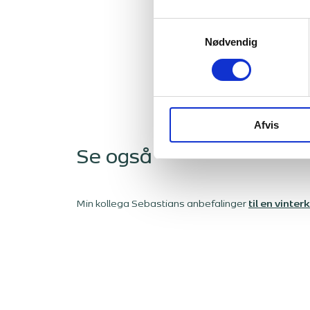
ljk@bangbeen.dk
Samtykkevalg
Nødvendig
Kontakt
Afvis
Se også
Min kollega Sebastians anbefalinger
til en vinte