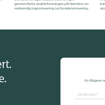
gennemførte andelsforeningen på Nørrebro en
kan
e
nødvendig tagrenovering og facaderenovering.
sp
på
Med professionel rådgivning gennem hele
tr
processen sikrer foreningen ejendommens
pro
s
værdi og levetid mange år frem. Hør
VVS
bestyrelsesformand Torben Bastholm fortælle
med
om processen og samarbejdet med Bang &
tvæ
Beenfeldt.
rt.
e.
En rådgiver v