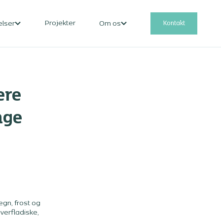
Projekter
Kontakt
elser
Om os
ere
nge
egn, frost og
overfladiske,