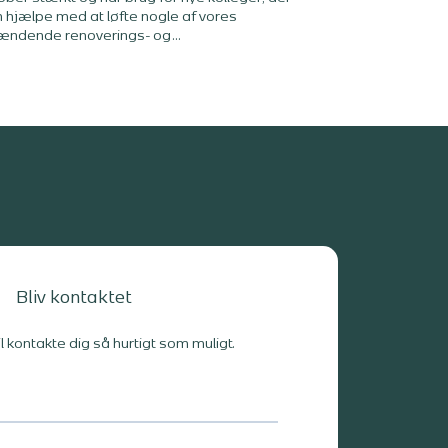
 hjælpe med at løfte nogle af vores
ændende renoverings- og
ansformationsopgaver: en erfaren
jektleder, en konstruktionsingeniør og en
-ingeniør. Bliv en del af et stærkt fagligt miljø
 fokus på renovering, transformation og
rfagligt samarbejde.
Bliv kontaktet
il kontakte dig så hurtigt som muligt.