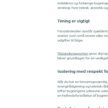
indeklima og forlænge bygninge
strategi, hvor teknik, æstetik o
Timing er vigtigt
Facadeskader opstår sjældent fr
starter som små revner eller mi
udgifter til følge.
Tilstandsrapporten
giver dig typ
bliver grundlaget for en vedlig
Isolering med respekt f
Når du har en bevaringsværdig 
energirådgivning og teknisk råd
løfter bygningens ydeevne uden
en helhedsforståelse af bygning