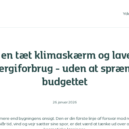
Yd
 en tæt klimaskærm og lav
ergiforbrug - uden at spræ
budgettet
26. januar 2026
ere end bygningens ansigt. Den er din første linje af forsvar mod r
Når tid, vind og vejr sætter sine spor, er det værd at tænke ud over 