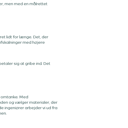
er, men med en målrettet
t lidt for længe. Det, der
 afskalninger med højere
betaler sig at gribe ind. Det
ed omtanke. Med
aden og vælger materialer, der
 ingeniører arbejder vi ud fra
men.