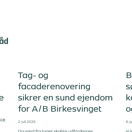
råd
Tag- og
B
facaderenovering
s
e
sikrer en sund ejendom
k
for A/B Birkesvinget
o
ldt
2. juli 2026
6. j
Da vand fra taget skabte udfordringer,
Vi 