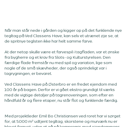
Når man står nede i gården og kigger op på det funklende nye
tegltag på Ved Classens Have, kan selv et utrænet øje se, at
de spritnye teglsten ikke har helt samme farve.
At der netop skulle være et farvespil i tagfladen, var et ønske
fra bygherre og et krav fra Slots- og Kulturstyrelsen. Den
færdige flade fremstår nu med spil og variation, lige som
nogle af de små skævheder, der også oprindeligt var i
tagrygningen, er bevaret.
Ved Classens Have på Østerbro er en fredet ejendom med
100 år på bagen. Derfor er vi gået ekstra grundigt til værks
med de vigtige detaljer på tagrenoveringen, som efter en
håndfuld år og flere etaper, nu står flot og funklende færdig.
Med projektleder Emil Bo Christiansen ved roret har vi sørget
for, at 5.000 m² udtjent tegltag, skorstene og murværk nu er