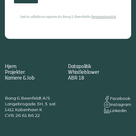
Ved at udfylde accepterer du Bang & Beenfeldts
Persondatapolitik
Hjem
Datapolitik
Projekter
Whistleblower
Karriere & Job
ABR 18
Bang & Beenfeldt A/S
Facebook
Langebrogade 3H, 3. sal
Instagram
1411 København K
Linkedin
CVR: 26 61 86 22