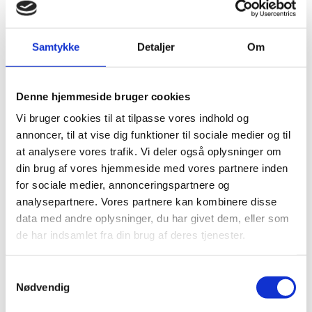
Sammenhold: en nøgle til succes
Samtykke
Detaljer
Om
I Bang & Beenfeldt bærer vi stadig mange af de kendetegn
videre i vores DNA, hvor vi vægter det sociale fællesskab
særdeles højt og har fokus på hele tiden at blive klogere og
Denne hjemmeside bruger cookies
dygtigere på vores felt, også når det kommer til
bæredygtighed.
Vi bruger cookies til at tilpasse vores indhold og
annoncer, til at vise dig funktioner til sociale medier og til
at analysere vores trafik. Vi deler også oplysninger om
din brug af vores hjemmeside med vores partnere inden
for sociale medier, annonceringspartnere og
analysepartnere. Vores partnere kan kombinere disse
Ikoniske projekter gennem 50
data med andre oplysninger, du har givet dem, eller som
år
de har indsamlet fra din brug af deres tjenester.
Samtykkevalg
I anledning af vores 50-års jubilæum dykker vi ned i arkiverne
Nødvendig
og kaster et blik på vores hverdag. Se flere historier og
projekter her.