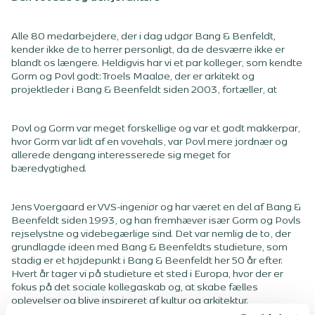
Alle 80 medarbejdere, der i dag udgør Bang & Benfeldt,
kender ikke de to herrer personligt, da de desværre ikke er
blandt os længere. Heldigvis har vi et par kolleger, som kendte
Gorm og Povl godt: Troels Maaløe, der er arkitekt og
projektleder i Bang & Beenfeldt siden 2003, fortæller, at
Povl og Gorm var meget forskellige og var et godt makkerpar,
hvor Gorm var lidt af en vovehals, var Povl mere jordnær og
allerede dengang interesserede sig meget for
bæredygtighed.
Jens Voergaard er VVS-ingeniør og har været en del af Bang &
Beenfeldt siden 1993, og han fremhæver især Gorm og Povls
rejselystne og videbegærlige sind. Det var nemlig de to, der
grundlagde ideen med Bang & Beenfeldts studieture, som
stadig er et højdepunkt i Bang & Beenfeldt her 50 år efter.
Hvert år tager vi på studieture et sted i Europa, hvor der er
fokus på det sociale kollegaskab og, at skabe fælles
oplevelser og blive inspireret af kultur og arkitektur.