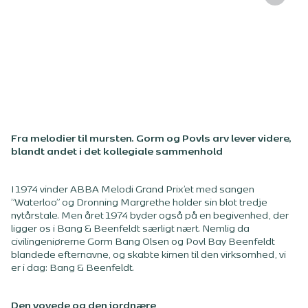
Fra melodier til mursten. Gorm og Povls arv lever videre,
blandt andet i det kollegiale sammenhold
I 1974 vinder ABBA Melodi Grand Prix’et med sangen
”Waterloo” og Dronning Margrethe holder sin blot tredje
nytårstale. Men året 1974 byder også på en begivenhed, der
ligger os i Bang & Beenfeldt særligt nært. Nemlig da
civilingeniørerne Gorm Bang Olsen og Povl Bay Beenfeldt
blandede efternavne, og skabte kimen til den virksomhed, vi
er i dag: Bang & Beenfeldt.
Den vovede og den jordnære