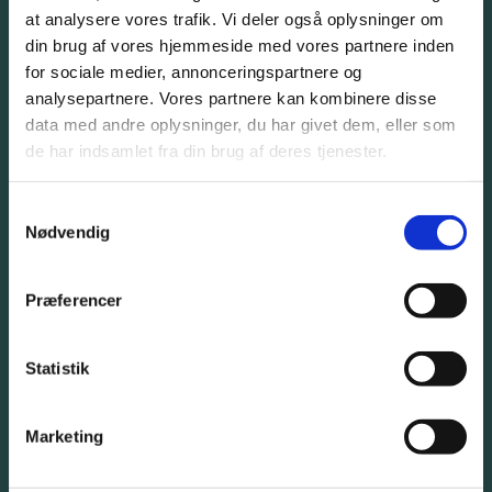
at analysere vores trafik. Vi deler også oplysninger om
Giv os et kald eller bliv kontaktet af os
din brug af vores hjemmeside med vores partnere inden
for sociale medier, annonceringspartnere og
analysepartnere. Vores partnere kan kombinere disse
32 57 82 50
data med andre oplysninger, du har givet dem, eller som
de har indsamlet fra din brug af deres tjenester.
info@bangbeen.dk
Samtykkevalg
Nødvendig
Bliv kontaktet
Præferencer
En rådgiver vil kontakte dig så hurtigt som muligt.
Statistik
Marketing