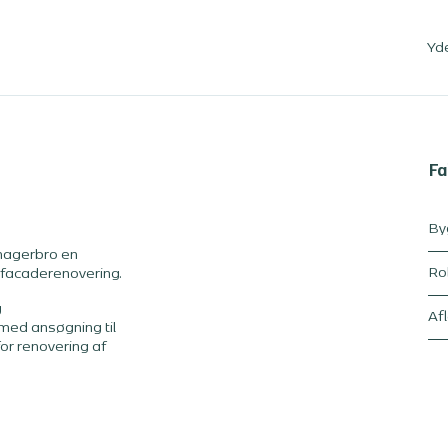
Yd
Fa
By
magerbro en
Ro
 facaderenovering.
g
Af
med ansøgning til
or renovering af