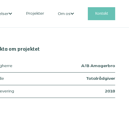
Projekter
Kontakt
elser
Om os
kta om projektet
gherre
A/B Amagerbro
lle
Totalrådgiver
levering
2018