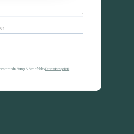
ccepterer du Bang & Beenfeldts
Persondatapolitik