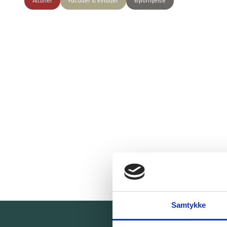
Altaner
Facader & Vinduer
Byfornyelse
Samtykke