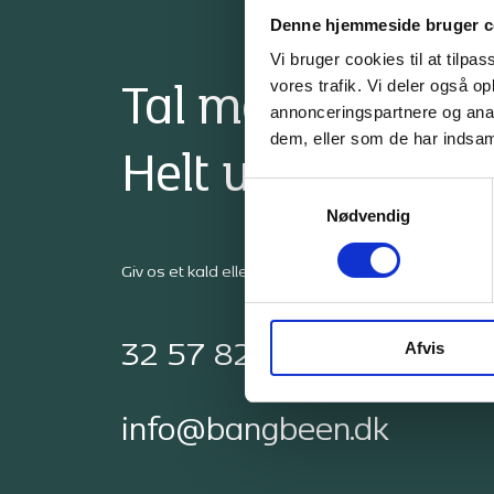
Denne hjemmeside bruger c
Vi bruger cookies til at tilpas
vores trafik. Vi deler også 
Tal med en ekspe
annonceringspartnere og anal
dem, eller som de har indsaml
Helt uforpligtend
Samtykkevalg
Nødvendig
Giv os et kald eller bliv kontaktet af os
Afvis
32 57 82 50
info@bangbeen.dk