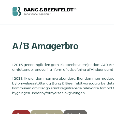
A/B Amagerbro
I 2016 gennemgik den gamle københavnerejendom A/B A
omfattende renovering i form af udskiftning af vinduer samt
I 2018 fik ejendommen nye altandøre. Ejendommen modto
byfornyelsesstøtte, og Bang & Beenfeldt varetog arbejdet 
kommunen om tilsagn samt registrerede relevante forhold f
bygningen under byfornyelseslovgivningen.