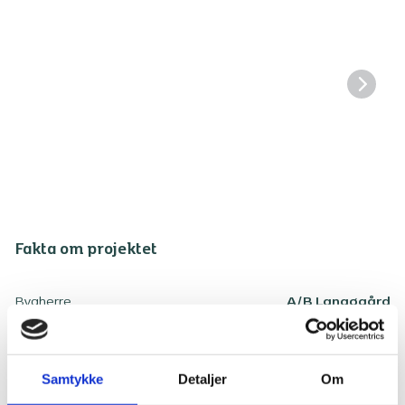
Fakta om projektet
Bygherre
A/B Langøgård
Rolle
Bygherrerådgiver
Samtykke
Detaljer
Om
Aflevering
2024