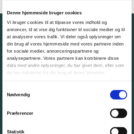
Denne hjemmeside bruger cookies
Vi bruger cookies til at tilpasse vores indhold og
annoncer, til at vise dig funktioner til sociale medier og til
at analysere vores trafik. Vi deler også oplysninger om
Tal med en ekspert. Helt
din brug af vores hjemmeside med vores partnere inden
uforpligtende.
for sociale medier, annonceringspartnere og
analysepartnere. Vores partnere kan kombinere disse
data med andre oplysninger, du har givet dem, eller som
Giv os et kald eller bliv kontaktet af os
de har indsamlet fra din brug af deres tjenester.
Samtykkevalg
32 57 82 50
Nødvendig
info@bangbeen.dk
Præferencer
Statistik