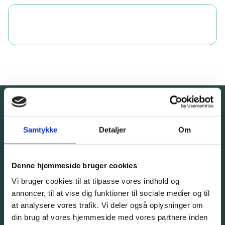
Tal med en ekspert. Helt
Samtykke
Detaljer
Om
uforpligtende.
Denne hjemmeside bruger cookies
Vi bruger cookies til at tilpasse vores indhold og
Giv os et kald eller bliv kontaktet af os
annoncer, til at vise dig funktioner til sociale medier og til
at analysere vores trafik. Vi deler også oplysninger om
32 57 82 50
din brug af vores hjemmeside med vores partnere inden