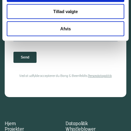
Tillad valgte
Afvis
Ved at udfylde accepterer du Bang & Beenfeldts
Persondatapolitik
Hjem
Datapolitik
Projekter
Whistleblower