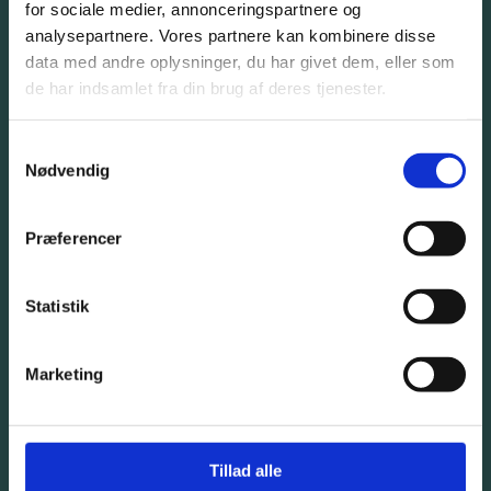
for sociale medier, annonceringspartnere og
analysepartnere. Vores partnere kan kombinere disse
info@bangbeen.dk
data med andre oplysninger, du har givet dem, eller som
de har indsamlet fra din brug af deres tjenester.
Samtykkevalg
Bliv kontaktet
Nødvendig
En rådgiver vil kontakte dig så hurtigt som muligt.
Præferencer
Statistik
Marketing
Tillad alle