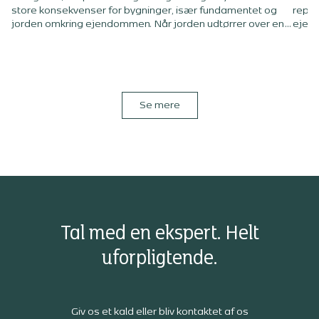
store konsekvenser for bygninger, især fundamentet og
repar
jorden omkring ejendommen. Når jorden udtørrer over en
ejend
længere periode, mister den sin bæreevne, og når regnen
strat
endelig kommer, kan den ikke optage vandet hurtigt nok.
Beenf
Det skaber risiko for sætningsskader, fugtproblemer og i
stabi
værste fald strukturelle skader på bygningen.
drift
med n
Se mere
Tal med en ekspert. Helt
uforpligtende.
Giv os et kald eller bliv kontaktet af os