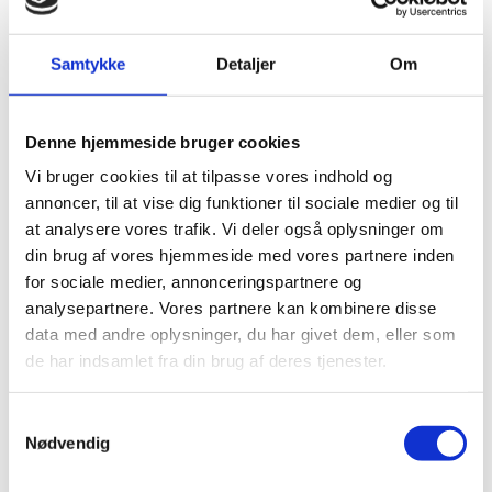
Få en professionel vurdering
Samtykke
Detaljer
Om
Ved at tage hånd om både tørke og skybrud kan du sikre, at
din ejendom er rustet til de klimaforandringer, vi står midt i.
Denne hjemmeside bruger cookies
Vi anbefaler en professionel vurdering af din ejendom, af
Vi bruger cookies til at tilpasse vores indhold og
sætningsskader og af forholdende rundt om bygningen for at
annoncer, til at vise dig funktioner til sociale medier og til
identificere risikoområder og sikre en stabil fugtbalance. Hos
Bang & Beenfeldt har vi erfaring med at hjælpe
at analysere vores trafik. Vi deler også oplysninger om
ejendomsejere og boligforeninger med at beskytte deres
din brug af vores hjemmeside med vores partnere inden
bygninger mod ekstreme vejrforhold som dem vi ser i disse år.
for sociale medier, annonceringspartnere og
analysepartnere. Vores partnere kan kombinere disse
Kontakt os
, hvis du vil vide mere om, hvordan din
data med andre oplysninger, du har givet dem, eller som
ejendom kan sikres mod tørkens konsekvenser.
de har indsamlet fra din brug af deres tjenester.
Samtykkevalg
Nødvendig