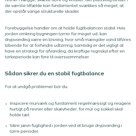
revner i vægge, skæve døre og vinduer, der pludselig binder. I
de værste tilfælde kan fundamentet svækkes så meget, at
der opstår varige strukturelle skader.
Forebyggelse handler om at holde fugtbalancen stabil. Hvis
jorden omkring bygningen tørrer for meget ud, kan
drypvanding være en løsning, hvor små mængder vand tilføres
løbende for at forhindre udtørring. Samtidig er det vigtigt at
have en strategi for afvanding, da kraftige regnskyl efter en
tørkeperiode kan føre til oversvømmelser.
Sådan sikrer du en stabil fugtbalance
For at undgå problemer bør du:
Inspicere murværk og fundament regelmæssigt og reagere
hurtigt på revner eller skævheder, for mur og sokkel skal
holde tæt.
Sikre jævn fugtighed i jorden ved at bruge drypvanding i
tørre perioder.