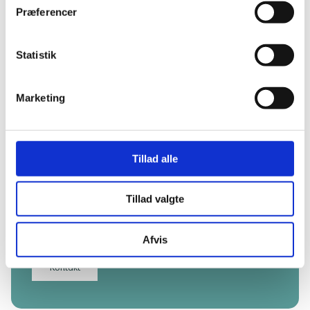
Præferencer
Tal med en rådgiver: Erik
Statistik
Marketing
Erik Lindahl
Tillad alle
Projekt- og markedschef
Erik Lindahl har mange års erfaring med transformations-
Tillad valgte
og ombygningsprojekter, og rådgiver mange af vores
erhvervskunder inden for området. Kontakt Erik på mail:
el@bangbeen.dk
Afvis
Kontakt