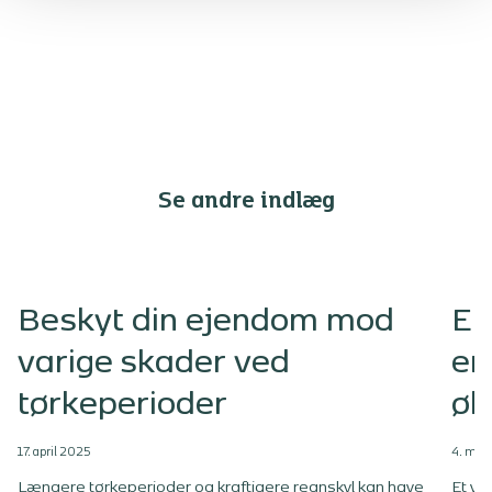
Se andre indlæg
Beskyt din ejendom mod
Et
varige skader ved
er
tørkeperioder
øk
17. april 2025
4. mar
Længere tørkeperioder og kraftigere regnskyl kan have
Et ve