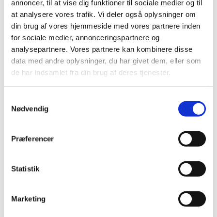
annoncer, til at vise dig funktioner til sociale medier og til
at analysere vores trafik. Vi deler også oplysninger om
din brug af vores hjemmeside med vores partnere inden
for sociale medier, annonceringspartnere og
analysepartnere. Vores partnere kan kombinere disse
data med andre oplysninger, du har givet dem, eller som
de har indsamlet fra din brug af deres tjenester.
Samtykkevalg
Nødvendig
Andre artikler og gode råd
Præferencer
Statistik
Sikkerhed på Frederiksdal
Ta
slot med historisk støv i
si
Marketing
krogene
A/