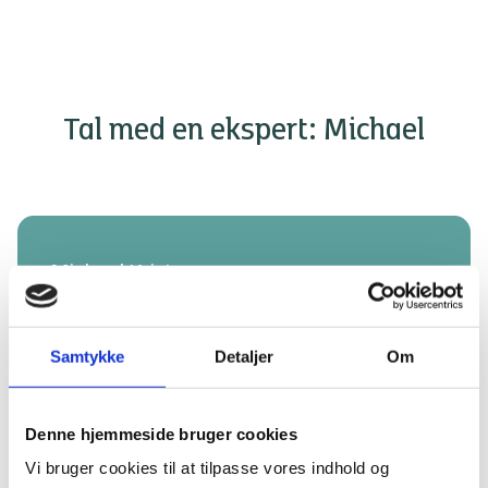
Tal med en ekspert: Michael
Michael Kristensen
Kundechef, Vores ejendom
Samtykke
Detaljer
Om
Michael er vores ekspert, når det kommer til Vores
ejendom. Han guider og hjælper dig som kunde og
rådgiver dig i forhold til hvilken af vores servicepakker, der
passer til lige netop dig og din forening. Kontakt Michael
på mkr@bangbeen.dk
Denne hjemmeside bruger cookies
Vi bruger cookies til at tilpasse vores indhold og
Kontakt