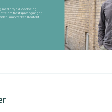
ng med projektledelse og
r ofte om frostsprængninger,
ader i murværket. Kontakt
k
er