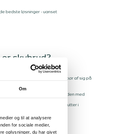
 de bedste løsninger - uanset
 er skybrud?
byge, der kaster mindst 15 mm nedbør af sig på
Om
e og der hører ofte hagl, lyn og torden med
ybrudssæsonen typisk i maj og slutter i
 medier og til at analysere
vivl på hyppigere skybrud.
nden for sociale medier,
e oplysninger, du har givet