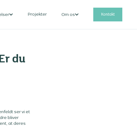
Projekter
Kontakt
elser
Om os
Er du
feldt ser vi et
dre bliver
nt, at deres