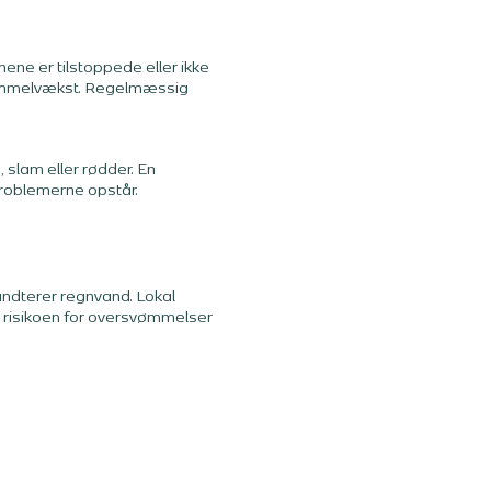
ne er tilstoppede eller ikke
 skimmelvækst. Regelmæssig
 slam eller rødder. En
problemerne opstår.
håndterer regnvand. Lokal
 risikoen for oversvømmelser