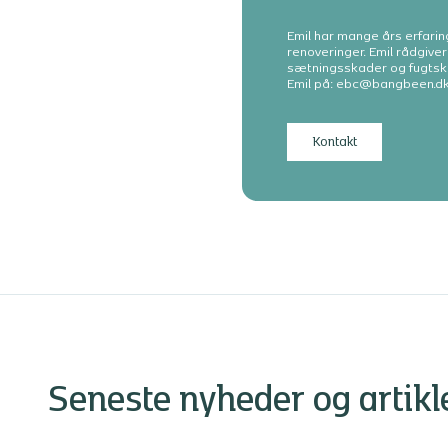
Emil har mange års erfari
renoveringer. Emil rådgive
sætningsskader og fugtsk
Emil på: ebc@bangbeen.d
Kontakt
Seneste nyheder og artikl