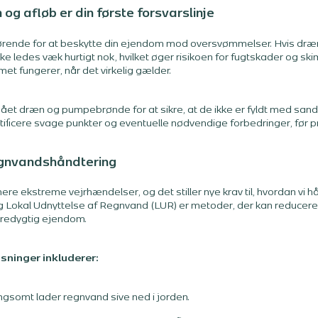
og afløb er din første forsvarslinje
rende for at beskytte din ejendom mod oversvømmelser. Hvis dræne
kke ledes væk hurtigt nok, hvilket øger risikoen for fugtskader og
met fungerer, når det virkelig gælder.
ået dræn og pumpebrønde for at sikre, at de ikke er fyldt med sand,
tificere svage punkter og eventuelle nødvendige forbedringer, før 
egnvandshåndtering
re ekstreme vejrhændelser, og det stiller nye krav til, hvordan vi 
 Lokal Udnyttelse af Regnvand (LUR) er metoder, der kan reducere
redygtig ejendom.
øsninger inkluderer:
ngsomt lader regnvand sive ned i jorden.