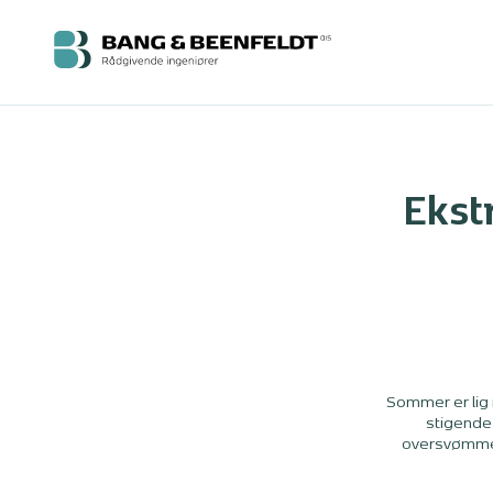
Ekst
Sommer er lig 
stigende 
oversvømmet