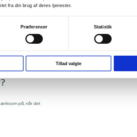
et fra din brug af deres tjenester.
Kilde: DMI
Præferencer
Statistik
Tillad valgte
rårets og
r?
pmærksom på, når det