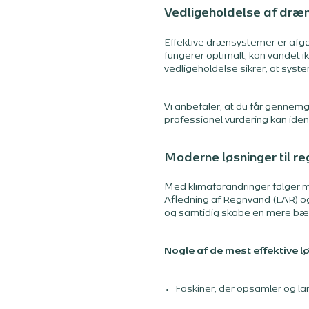
Vedligeholdelse af dræn 
Effektive drænsystemer er afgø
fungerer optimalt, kan vandet i
vedligeholdelse sikrer, at syste
Vi anbefaler, at du får gennemg
professionel vurdering kan iden
Moderne løsninger til r
Med klimaforandringer følger me
Afledning af Regnvand (LAR) og
og samtidig skabe en mere bæ
Nogle af de mest effektive l
Faskiner, der opsamler og la