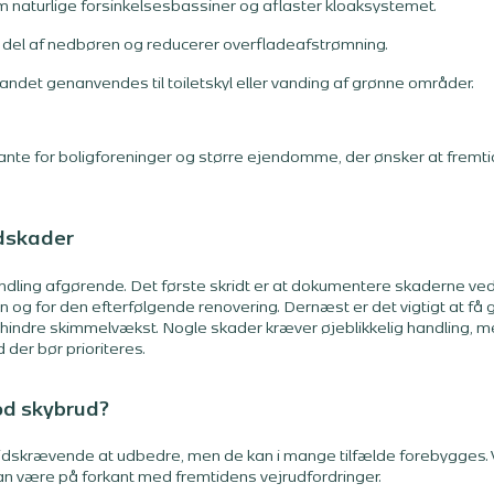
naturlige forsinkelsesbassiner og aflaster kloaksystemet.
 del af nedbøren og reducerer overfladeafstrømning.
det genanvendes til toiletskyl eller vanding af grønne områder.
evante for boligforeninger og større ejendomme, der ønsker at frem
ndskader
andling afgørende. Det første skridt er at dokumentere skaderne ved
n og for den efterfølgende renovering. Dernæst er det vigtigt at få 
orhindre skimmelvækst. Nogle skader kræver øjeblikkelig handling, 
 der bør prioriteres.
od skybrud?
dskrævende at udbedre, men de kan i mange tilfælde forebygges. Vi
 være på forkant med fremtidens vejrudfordringer.