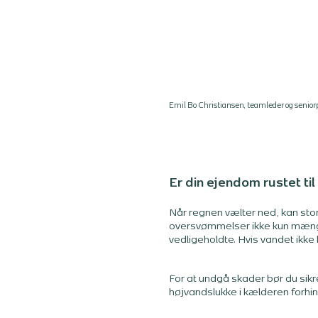
Emil Bo Christiansen, teamleder og senior
Er din ejendom rustet ti
Når regnen vælter ned, kan sto
oversvømmelser ikke kun mængde
vedligeholdte. Hvis vandet ikk
For at undgå skader bør du sikre
højvandslukke i kælderen forhin