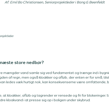
Af: Emil Bo Christiansen, Seniorprojektleder i Bang & Beenfeldt
projektleder
l næste store nedbør?
re mængder vand samle sig ved fundamentet og trænge ind i bygnin
n af regn, men også kloakker og afløb, der enten er for små, tilst
e kan ledes væk hurtigt nok, kan konsekvenserne være omfattende, b
, at kloakker, afløb og tagrender er rensede og fri for blokeringer. S
dre kloakvand i at presse sig op i boligen under skybrud.