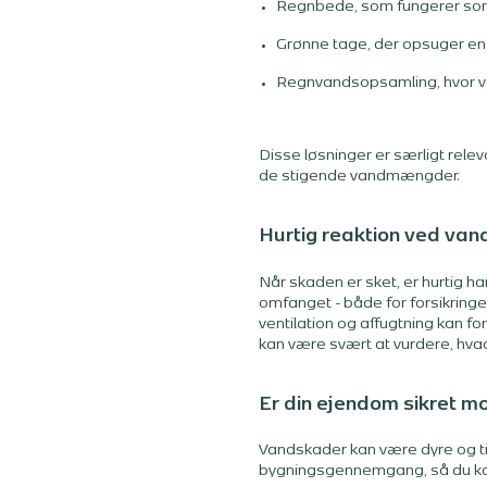
Regnbede, som fungerer som 
Grønne tage, der opsuger en
Regnvandsopsamling, hvor van
Disse løsninger er særligt rel
de stigende vandmængder.
Hurtig reaktion ved va
Når skaden er sket, er hurtig h
omfanget - både for forsikringe
ventilation og affugtning kan f
kan være svært at vurdere, hvad
Er din ejendom sikret m
Vandskader kan være dyre og ti
bygningsgennemgang, så du kan