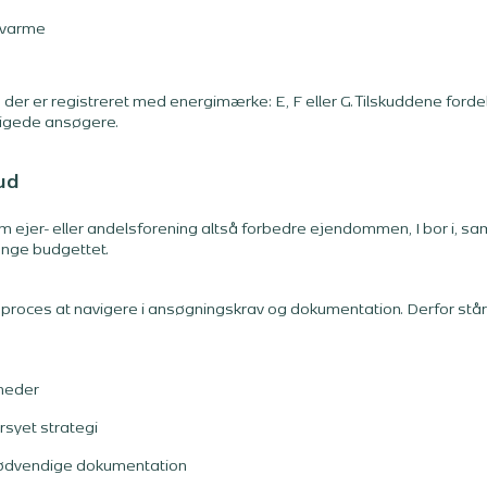
umvarme
, der er registreret med energimærke: E, F eller G. Tilskuddene fordel
ttigede ansøgere.
ud
 ejer- eller andelsforening altså forbedre ejendommen, I bor i, sa
ænge budgettet.
oces at navigere i ansøgningskrav og dokumentation. Derfor står vi
gheder
syet strategi
nødvendige dokumentation