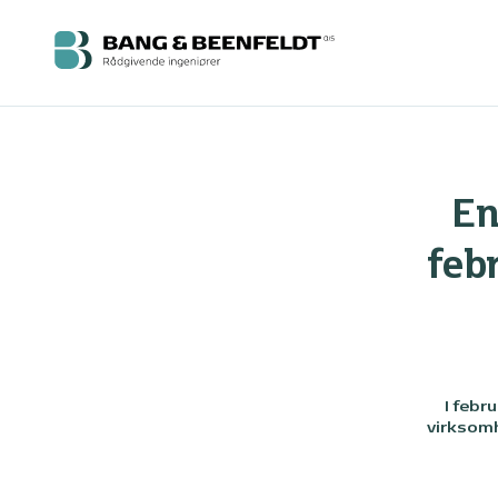
En
feb
I febr
virksomh