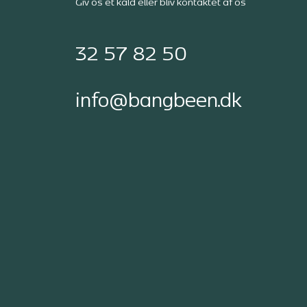
Giv os et kald eller bliv kontaktet af os
32 57 82 50
info@bangbeen.dk