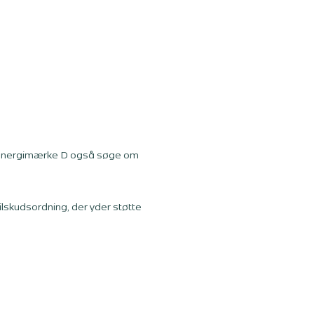
d energimærke D også søge om
lskudsordning, der yder støtte