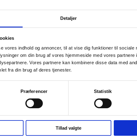
råd
Detaljer
ookies
Tag- og
B
se vores indhold og annoncer, til at vise dig funktioner til sociale
facaderenovering
s
oplysninger om din brug af vores hjemmeside med vores partnere i
ysepartnere. Vores partnere kan kombinere disse data med andr
e
sikrer en sund ejendom
k
et fra din brug af deres tjenester.
for A/B Birkesvinget
o
ldt
Præferencer
Statistik
2. juli 2026
6. j
Da vand fra taget skabte udfordringer,
Vi 
gennemførte andelsforeningen på Nørrebro en
kan
e
nødvendig tagrenovering og facaderenovering.
sp
på
Med professionel rådgivning gennem hele
tr
processen sikrer foreningen ejendommens
pro
Tillad valgte
s
værdi og levetid mange år frem. Hør
VVS
bestyrelsesformand Torben Bastholm fortælle
med