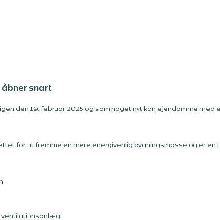
 åbner snart
r igen den 19. februar 2025 og som noget nyt kan ejendomme me
ettet for at fremme en mere energivenlig bygningsmasse og er en ti
n
af ventilationsanlæg