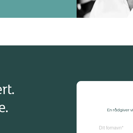
rt.
e.
En rådgiver v