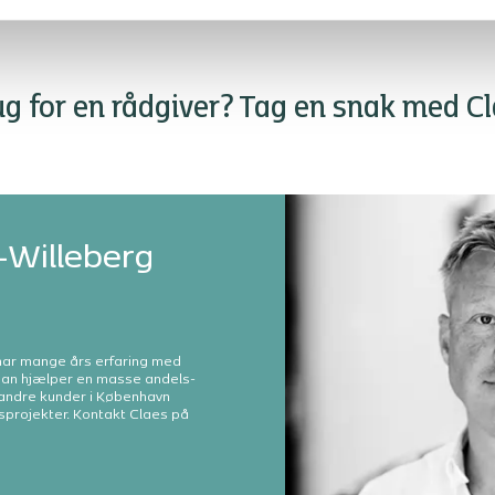
om processen og samarbejdet med Bang &
tvæ
Beenfeldt.
g for en rådgiver? Tag en snak med C
-Willeberg
har mange års erfaring med
Han hjælper en masse andels-
 andre kunder i København
projekter. Kontakt Claes på