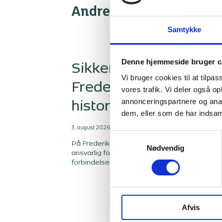
Andre artikler og gode 
Samtykke
Denne hjemmeside bruger c
Sikkerhed på
Vi bruger cookies til at tilpas
Frederiksdal slot med
vores trafik. Vi deler også 
annonceringspartnere og anal
historisk støv i krogen
dem, eller som de har indsaml
3. august 2026
Samtykkevalg
På Frederiksdal Slot i Virum er Bang & Beenfe
Nødvendig
ansvarlig for arbejdsmiljøkoordinering i
forbindelse med en større restaurering af det
fredede slot. I videoen fortæller vores kollega
Alex Krøldrup om projektet og om den særlig
opgave, det er at holde styr på sikkerheden 
en byggeplads, hvor historiske rammer,
Afvis
fredningshensyn og arbejdsmiljø skal tænke
tæt sammen.