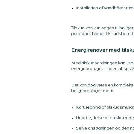
Installation af vandbåret r
Tilskud kan kun søges til boliger
princippet blandt tilskudsbere
Energirenover med tilsk
Med tilskudsordningen kan I som
energiforbruget – uden at spr
Det kan dog være en kompleks pr
boligforeninger med:
Kortlægning af tilskudsmuli
Udarbejdelse af en skrædder
Selve ansøgningen og den 