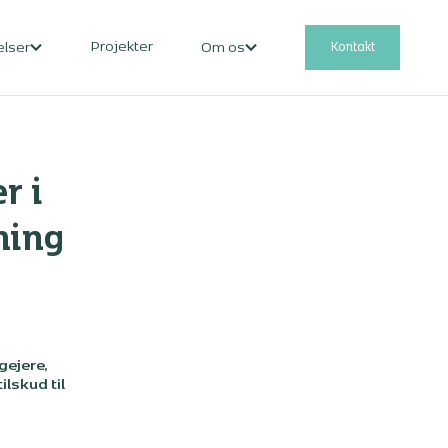
Projekter
Kontakt
elser
Om os
r i
ning
gejere,
lskud til