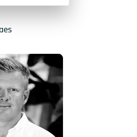
rfagligt samarbejde.
laes