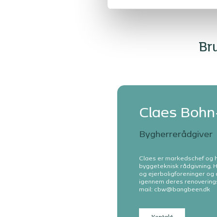
Bru
Claes Bohn
Bygherrerådgiver
Claes er markedschef og 
byggeteknisk rådgivning. 
og ejerboligforeninger og
igennem deres renoverings
mail: cbw@bangbeen.dk