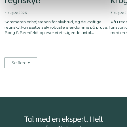
regnskyl?
kro
4. august 2026
3. august 
Sommeren er højsæson for skybrud, og de kraftige
På Frede
regnskyl kan sætte selv robuste ejendomme på prøve. I
ansvarli
Bang & Beenfeldt oplever vi et stigende antal
med en s
vandskader på bygninger, der ikke er tilstrækkeligt
videoen 
sikret mod de store regnmængder. Kældre bliver
projekte
oversvømmet, fundamenter påvirkes, og mange
styr på 
ejendomsejere opdager først problemet, når skaden
rammer, 
allerede er sket.
tæt sam
Se flere
+
Tal med en ekspert. Helt