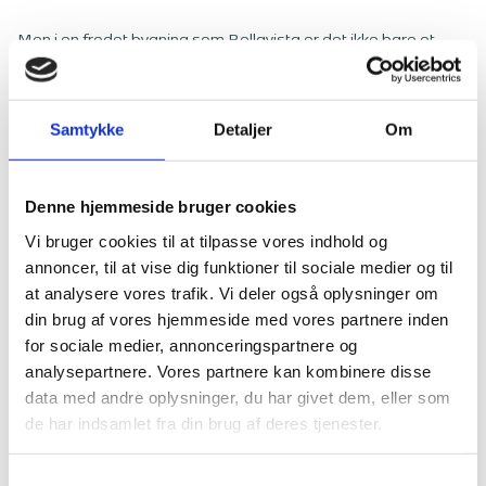
Men i en fredet bygning som Bellavista er det ikke bare et
spørgsmål om teknik. Rørene er ofte synlige og en integreret
del af den arkitektoniske helhed, og derfor skal Slots- og
Kulturstyrelsen godkende ændringerne.
Samtykke
Detaljer
Om
Det er netop i situationer som disse, hvor det tværfaglige
samarbejde viser sig fra sin stærkeste side. Jens står klar
med den tekniske løsning, og Mette med myndigheds­
Denne hjemmeside bruger cookies
dialogen, der kræver hensyn til bygningens fredningsstatus.
Vi bruger cookies til at tilpasse vores indhold og
annoncer, til at vise dig funktioner til sociale medier og til
At bygge videre på historien
at analysere vores trafik. Vi deler også oplysninger om
din brug af vores hjemmeside med vores partnere inden
Fredede bygninger stiller særlige krav og kræver løsninger,
for sociale medier, annonceringspartnere og
der både er fagligt solide og praktisk anvendelige. For Bang &
analysepartnere. Vores partnere kan kombinere disse
Beenfeldt handler projektet på Bellavista om at sikre
data med andre oplysninger, du har givet dem, eller som
kulturarven, uden at gå på kompromis med funktionalitet og
komfort for beboerne.
de har indsamlet fra din brug af deres tjenester.
Bellavista er et vartegn for dansk modernisme. Med vores
Samtykkevalg