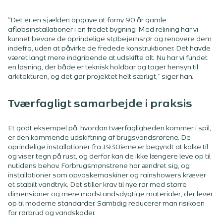
”Det er en sjælden opgave at forny 90 år gamle
afløbsinstallationer i en fredet bygning. Med relining har vi
kunnet bevare de oprindelige støbejernsrør og renovere dem
indefra, uden at påvirke de fredede konstruktioner. Det havde
været langt mere indgribende at udskifte alt. Nu har vi fundet
en løsning, der både er teknisk holdbar og tager hensyn til
arkitekturen, og det gør projektet helt særligt,” siger han.
Tværfagligt samarbejde i praksis
Et godt eksempel på, hvordan tværfagligheden kommer i spil,
er den kommende udskiftning af brugsvandsrørene. De
oprindelige installationer fra 1930’erne er begyndt at kalke til
og viser tegn på rust, og derfor kan de ikke længere leve op til
nutidens behov. Forbrugsmønstrene har ændret sig, og
installationer som opvaskemaskiner og rainshowers kræver
et stabilt vandtryk. Det stiller krav til nye rør med større
dimensioner og mere modstandsdygtige materialer, der lever
op til moderne standarder. Samtidig reducerer man risikoen
for rørbrud og vandskader.