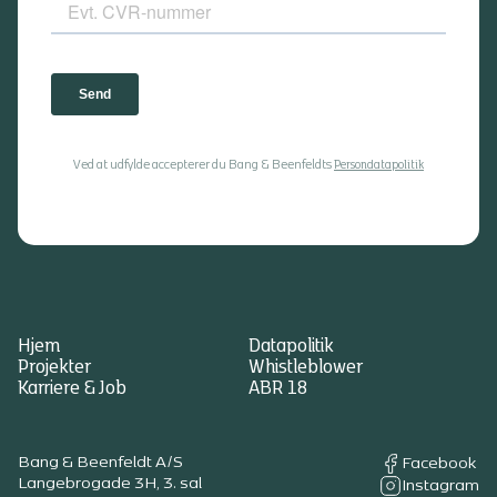
Ved at udfylde accepterer du Bang & Beenfeldts
Persondatapolitik
Hjem
Datapolitik
Projekter
Whistleblower
Karriere & Job
ABR 18
Bang & Beenfeldt A/S
Facebook
Langebrogade 3H, 3. sal
Instagram