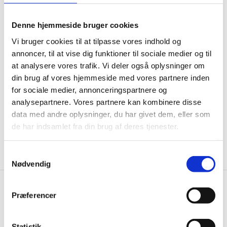
for at få nyt og eksisterende til at hænge sammen – både
teknisk, funktionelt og arkitektonisk.
Denne hjemmeside bruger cookies
Vi bruger cookies til at tilpasse vores indhold og
Når vi arbejder med transformation og renovering af
eksisterende bygninger, handler det ikke kun om at tilføre
annoncer, til at vise dig funktioner til sociale medier og til
noget nyt. Det handler også om at forstå og respektere det,
at analysere vores trafik. Vi deler også oplysninger om
der allerede er bygget. Jo bedre forståelse vi har for
din brug af vores hjemmeside med vores partnere inden
bygningens oprindelige konstruktioner, desto bedre
for sociale medier, annonceringspartnere og
forudsætninger har vi for at skabe løsninger, der fungerer i
praksis og tager hensyn til fredede og bevaringsværdige
analysepartnere. Vores partnere kan kombinere disse
ejendomme.
data med andre oplysninger, du har givet dem, eller som
de har indsamlet fra din brug af deres tjenester.
Samtykkevalg
Nødvendig
Præferencer
Seneste nyheder og artikler
Statistik