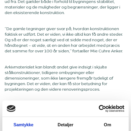
ud fra. Det gælder både i forhold til bygningens stabilitet,
materialer og de muligheder og begrænsninger, der ligger i
den eksisterende konstruktion.
“De gamle tegninger giver svar på, hvordan konstruktionen
faktisk er udført. Det er viden, vi ikke altid kan få andre steder.
Og så er der noget særligt ved at sidde med noget, der er
håndtegnet – at vide, at en anden har arbejdet med præcis
det samme for over 100 år siden,” fortæller Mie Cuhre Anker.
Arkivmaterialet kan blandt andet give indsigt i skjulte
stålkonstruktioner, tidligere ombygninger eller
dimensioneringer, som ikke længere fremgår tydeligt af
bygningen. Det er viden, der kan få stor betydning for
projekteringen og den videre renoveringsproces.
Fundamentet for at få nyt og eksisterende til at hænge
sammen
Arkivarbejdet er en del af renoveringsarbejdet, som sjældent
Samtykke
Detaljer
Om
er synligt udefra. Men ofte er det her, fundamentet bliver lagt