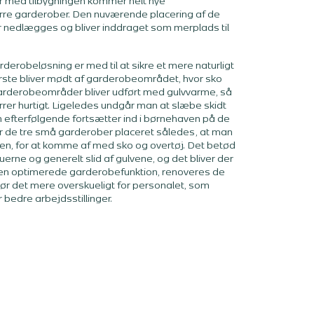
r med tilbygningen kommer helt nye
rre garderober. Den nuværende placering af de
 nedlægges og bliver inddraget som merplads til
erobeløsning er med til at sikre et mere naturligt
rste bliver mødt af garderobeområdet, hvor sko
garderobeområder bliver udført med gulvvarme, så
ørrer hurtigt. Ligeledes undgår man at slæbe skidt
efterfølgende fortsætter ind i børnehaven på de
var de tre små garderober placeret således, at man
en, for at komme af med sko og overtøj. Det betød
erne og generelt slid af gulvene, og det bliver der
den optimerede garderobefunktion, renoveres de
t gør det mere overskueligt for personalet, som
 bedre arbejdsstillinger.