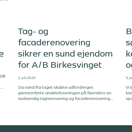
Tag- og
B
facaderenovering
s
e
sikrer en sund ejendom
k
for A/B Birkesvinget
o
ldt
2. juli 2026
6. j
Da vand fra taget skabte udfordringer,
Vi 
gennemførte andelsforeningen på Nørrebro en
kan
e
nødvendig tagrenovering og facaderenovering.
sp
på
Med professionel rådgivning gennem hele
tr
processen sikrer foreningen ejendommens
pro
s
værdi og levetid mange år frem. Hør
VVS
bestyrelsesformand Torben Bastholm fortælle
med
om processen og samarbejdet med Bang &
tvæ