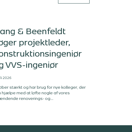
ang & Beenfeldt
øger projektleder,
onstruktionsingeniør
g VVS-ingeniør
uli 2026
løber stærkt og har brug for nye kolleger, der
 hjælpe med at løfte nogle af vores
ændende renoverings- og
ansformationsopgaver: en erfaren
jektleder, en konstruktionsingeniør og en
-ingeniør. Bliv en del af et stærkt fagligt miljø
 fokus på renovering, transformation og
rfagligt samarbejde.