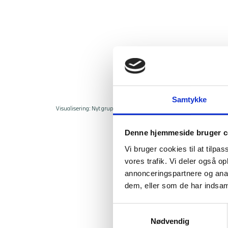
Samtykke
Visualisering: Nyt grupperum med tekøkken
Denne hjemmeside bruger c
Vi bruger cookies til at tilpas
vores trafik. Vi deler også 
annonceringspartnere og anal
dem, eller som de har indsaml
Samtykkevalg
Nødvendig