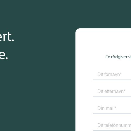
Beenfeldt.
rt.
e.
En rådgiver v