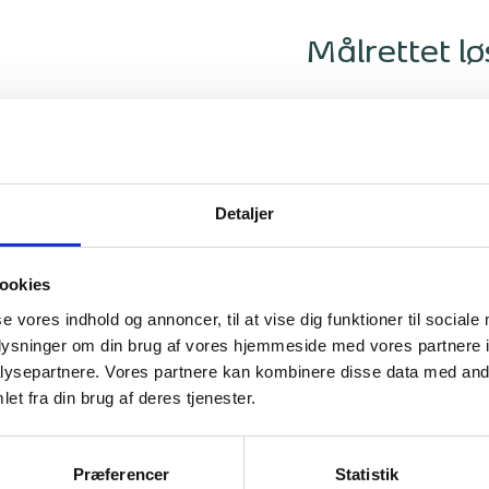
Målrettet løs
Foruden den nye tilbygnin
eksisterende. En ny plan
etableres nye tekøkkener
store dele af den nye tilb
forholdene ved den daglig
Detaljer
I den nye tilbygning blive
centralt i bygningen, og 
ookies
løsning, hvor der øverst i
væggen fra de tilstøde
se vores indhold og annoncer, til at vise dig funktioner til sociale
mulighed for at holde op
oplysninger om din brug af vores hjemmeside med vores partnere i
De to toiletkerner udfør
ysepartnere. Vores partnere kan kombinere disse data med andr
armaturer, som sikrer, a
de skal ind og spise.
et fra din brug af deres tjenester.
Præferencer
Statistik