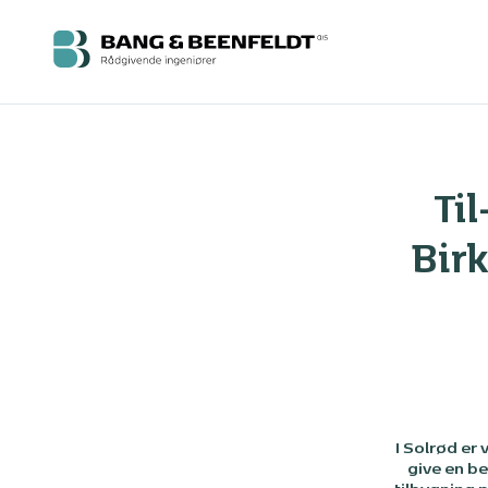
Ti
Birk
I Solrød er
give en b