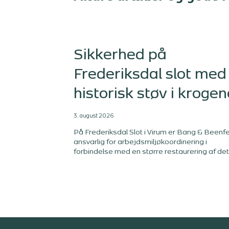
Sikkerhed på
Frederiksdal slot med
historisk støv i krogen
3. august 2026
På Frederiksdal Slot i Virum er Bang & Beenfe
ansvarlig for arbejdsmiljøkoordinering i
forbindelse med en større restaurering af det
fredede slot. I videoen fortæller vores kollega
Alex Krøldrup om projektet og om den særlig
opgave, det er at holde styr på sikkerheden 
en byggeplads, hvor historiske rammer,
fredningshensyn og arbejdsmiljø skal tænke
tæt sammen.