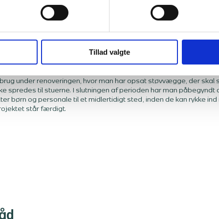
Tillad valgte
ist i brug under renoveringen
 i brug under renoveringen, hvor man har opsat støvvægge, der skal s
ke spredes til stuerne. I slutningen af perioden har man påbegyndt
er børn og personale til et midlertidigt sted, inden de kan rykke in
ojektet står færdigt.
råd