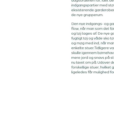
dagsordenen for, idet de
indgangspartier med stø
eksisterende garderober
de nye grupperum.
Den nye indgangs- og gard
flow, når man som det fø
og tøj tages af. De nye 
fugtigt tøj og våde sko t
og møg med ind, når man 
enkelte stuer. Tidligere 
skulle igennem børnehav
mere jord og snavs på stu
nu lavet om på. Udover 
forskellige stuer, hvilke
ligeledes får mulighed for