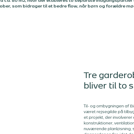
på ca. 80 m2, hvor der etableres to separate indgangspartier 
ber, som bidrager til et bedre flow, når børn og forældre mø
Tre garderob
bliver til t
Til- og ombygningen af Bi
været rejsegilde på tilby
et projekt, der involvere
konstruktioner, ventilati
nuværende planløsning, s