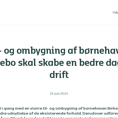
Yd
l- og ombygning af børneha
ebo skal skabe en bedre da
drift
19. juni 2024
 vi i gang med en større til- og ombygning af børnehaven Birke
edre udnyttelse af de eksisterende forhold. Derudover udføres