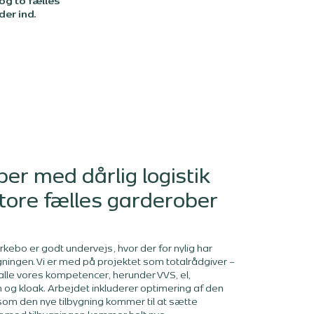
og to fælles
der ind.
er med dårlig logistik
o store fælles garderober
rkebo er godt undervejs, hvor der for nylig har
gningen. Vi er med på projektet som totalrådgiver –
r alle vores kompetencer, herunder VVS, el,
on og kloak. Arbejdet inkluderer optimering af den
om den nye tilbygning kommer til at sætte