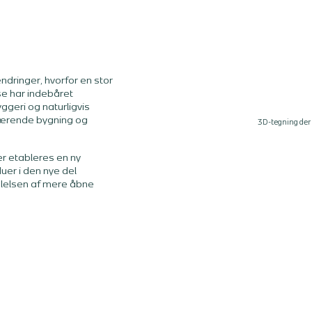
dringer, hvorfor en stor
se har indebåret
geri og naturligvis
værende bygning og
3D-tegning der 
r etableres en ny
duer i den nye del
 følelsen af mere åbne