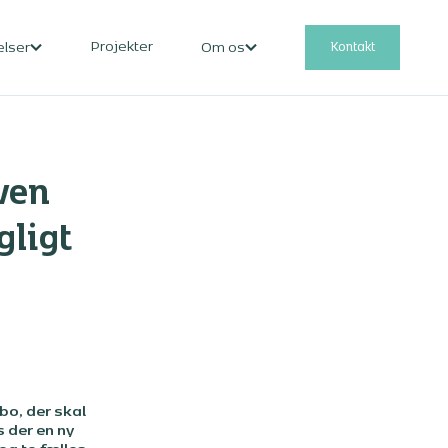
Projekter
Kontakt
elser
Om os
ven
gligt
bo, der skal
 der en ny