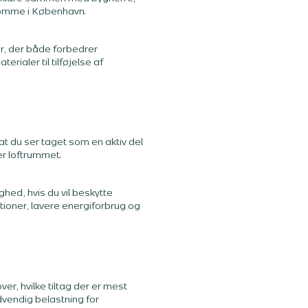
ndomme i København.
er, der både forbedrer
rialer til tilføjelse af
t du ser taget som en aktiv del
r loftrummet.
hed, hvis du vil beskytte
ioner, lavere energiforbrug og
er, hvilke tiltag der er mest
dvendig belastning for