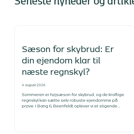
Seneste nyheder og artikl
Sæson for skybrud: Er
din ejendom klar til
næste regnskyl?
4. august 2026
Sommeren er højsæson for skybrud, og de kraftige
regnskyl kan sætte selv robuste ejendomme på
prøve. I Bang & Beenfeldt oplever vi et stigende
antal vandskader på bygninger, der ikke er
tilstrækkeligt sikret mod de store regnmængder.
Kældre bliver oversvømmet, fundamenter påvirkes,
og mange ejendomsejere opdager først problemet,