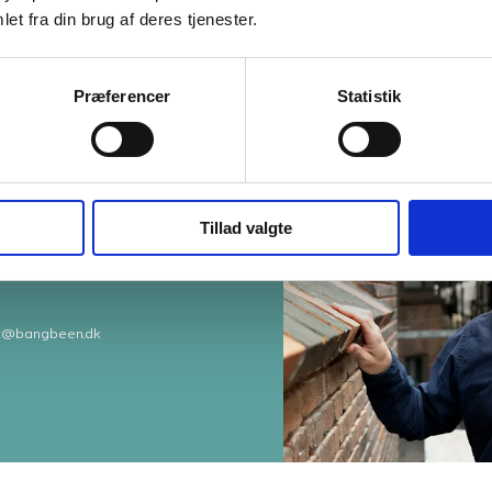
et fra din brug af deres tjenester.
Tal med en ekspert: Kasper
Præferencer
Statistik
nberg
Tillad valgte
ør og
kc@bangbeen.dk