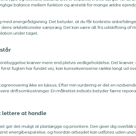
n rigtige balance mellem funktion og æstetik for mange ældre eje
g med energirådgivning. Det betyder, at du får konkrete anbefaling
dens arkitektoniske særpræg. Det kan være alt fra udskiftning af mate
ation under taget.
står
orebyggelse kræver mere end pletvis vedligeholdelse. Det kræver, a
først fugten har fundet vej, kan konsekvenserne række langt ud ove
tagrenovering ikke en luksus. Efter min vurdering er det en nødvendig
ere driftsomkostninger. En målrettet indsats betyder færre reparat
 lettere at handle
t gør det muligt at planlægge og prioritere. Den giver dig overblik ov
størst energibesparelse, og hvordan arbejdet kan udføres uden unø