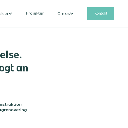
Projekter
Kontakt
elser
Om os
else.
ogt an
nstruktion,
 tagrenovering