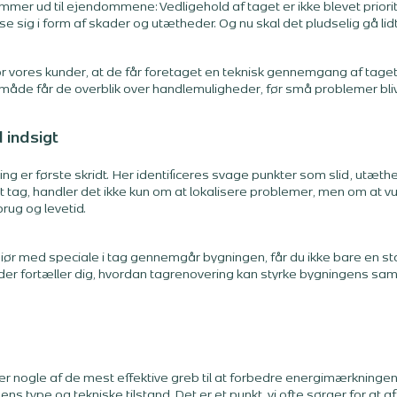
kommer ud til ejendommene: Vedligehold af taget er ikke blevet prior
 sig i form af skader og utætheder. Og nu skal det pludselig gå lid
or vores kunder, at de får foretaget en teknisk gennemgang af tage
måde får de overblik over handlemuligheder, før små problemer bliv
 indsigt
ing er første skridt. Her identificeres svage punkter som slid, utæt
 tag, handler det ikke kun om at lokalisere problemer, men om at v
brug og levetid.
r med speciale i tag gennemgår bygningen, får du ikke bare en sta
 der fortæller dig, hvordan tagrenovering kan styrke bygningens sa
g er nogle af de mest effektive greb til at forbedre energimærknin
gens type og tekniske tilstand. Det er et punkt, vi ofte sørger for a