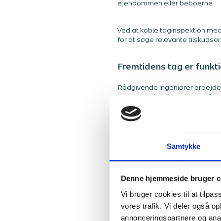
ejendommen eller beboerne.
Ved at koble taginspektion med
for at søge relevante tilskud
Fremtidens tag er funkt
Rådgivende ingeniører arbejder
en investering i bygningens fr
komfort.
Du ser måske ikke taget hver da
Derfor er det ikke bare en tekni
Samtykke
Denne hjemmeside bruger c
Vi bruger cookies til at tilpas
vores trafik. Vi deler også 
annonceringspartnere og anal