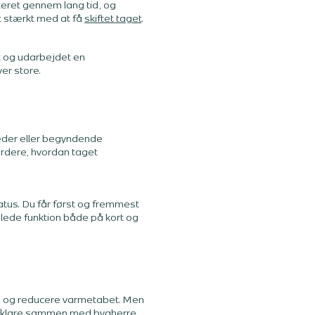
iteret gennem lang tid, og
t stærkt med at få
skiftet taget
.
t og udarbejdet en
er store.
heder eller begyndende
urdere, hvordan taget
tus. Du får først og fremmest
mlede funktion både på kort og
gen og reducere varmetabet. Men
t afklare sammen med bygherre,