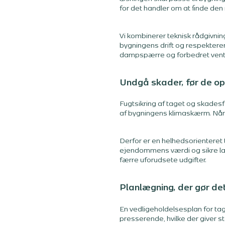
for det handler om at finde de
Vi kombinerer teknisk rådgivnin
bygningens drift og respekterer 
dampspærre og forbedret ventil
Undgå skader, før de op
Fugtsikring af taget og skadesf
af bygningens klimaskærm. Når 
Derfor er en helhedsorienteret 
ejendommens værdi og sikre lav
færre uforudsete udgifter.
Planlægning, der gør det
En vedligeholdelsesplan for tage
presserende, hvilke der giver 