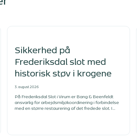
er
Sikkerhed på
Frederiksdal slot med
historisk støv i krogene
3. august 2026
På Frederiksdal Slot i Virum er Bang & Beenfeldt
ansvarlig for arbejdsmiljøkoordinering i forbindelse
med en større restaurering af det fredede slot. I
videoen fortæller vores kollega Alex Krøldrup om
projektet og om den særlige opgave, det er at holde
styr på sikkerheden på en byggeplads, hvor
historiske rammer, fredningshensyn og arbejdsmiljø