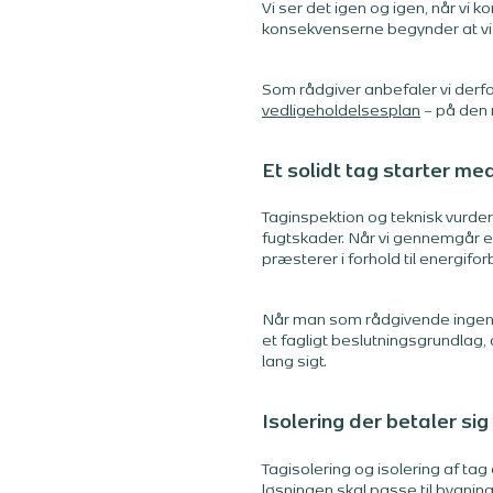
Vi ser det igen og igen, når vi 
konsekvenserne begynder at vise
Som rådgiver anbefaler vi derf
vedligeholdelsesplan
– på den 
Et solidt tag starter med
Taginspektion og teknisk vurder
fugtskader. Når vi gennemgår et
præsterer i forhold til energifor
Når man som rådgivende ingeniø
et fagligt beslutningsgrundlag,
lang sigt.
Isolering der betaler sig
Tagisolering og isolering af ta
løsningen skal passe til bygnin