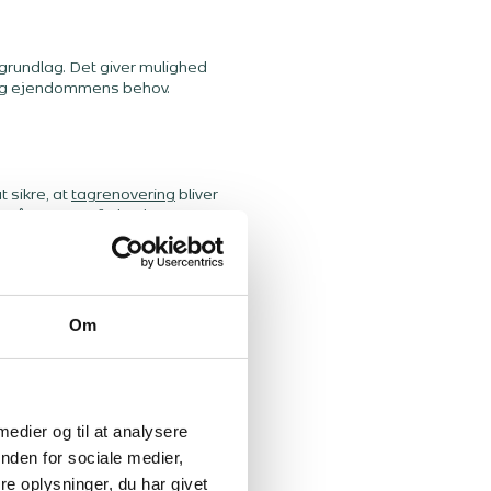
grundlag. Det giver mulighed
i og ejendommens behov.
 sikre, at
tagrenovering
bliver
e på taget og forbedret
på alt, der foregår nedenunder.
Om
 medier og til at analysere
nden for sociale medier,
e oplysninger, du har givet