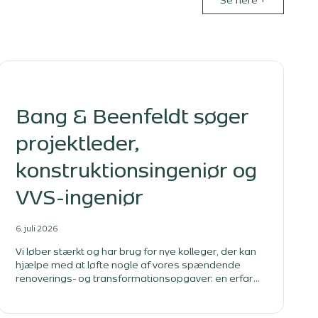
Se flere
+
Bang & Beenfeldt søger
projektleder,
konstruktionsingeniør og
VVS-ingeniør
6. juli 2026
Vi løber stærkt og har brug for nye kolleger, der kan
hjælpe med at løfte nogle af vores spændende
renoverings- og transformationsopgaver: en erfaren
projektleder, en konstruktionsingeniør og en VVS-
ingeniør. Bliv en del af et stærkt fagligt miljø med