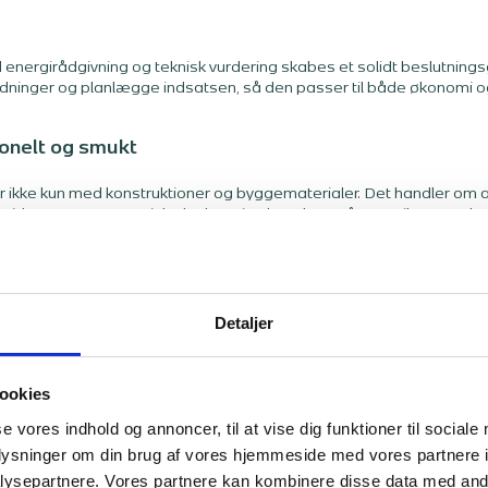
 energirådgivning og teknisk vurdering skabes et solidt beslutnings
sordninger og planlægge indsatsen, så den passer til både økonom
ionelt og smukt
 ikke kun med konstruktioner og byggematerialer. Det handler om at
emtid. Gennem strategisk planlægning kan du opnå energibesparels
g. Men som rådgiver ser jeg tydeligt, hvilken indflydelse taget har 
sk opgave. Det er en strategisk beslutning.
Detaljer
ookies
se vores indhold og annoncer, til at vise dig funktioner til sociale
oplysninger om din brug af vores hjemmeside med vores partnere i
ysepartnere. Vores partnere kan kombinere disse data med andr