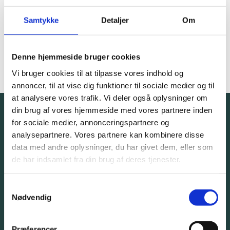
overblik over, hvad skal laves, hvad er alvorligt, hvilke ting er i
ok stand"
Samtykke
Detaljer
Om
Denne hjemmeside bruger cookies
Vi bruger cookies til at tilpasse vores indhold og
annoncer, til at vise dig funktioner til sociale medier og til
at analysere vores trafik. Vi deler også oplysninger om
din brug af vores hjemmeside med vores partnere inden
for sociale medier, annonceringspartnere og
Tal med en ekspert. Helt
analysepartnere. Vores partnere kan kombinere disse
data med andre oplysninger, du har givet dem, eller som
uforpligtende.
de har indsamlet fra din brug af deres tjenester.
Samtykkevalg
Giv os et kald eller bliv kontaktet af os
Nødvendig
32 57 82 50
Præferencer