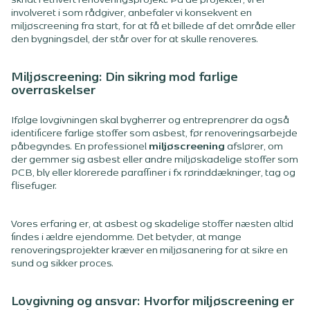
skridt i ethvert renoveringsprojekt. På de projekter, vi er
involveret i som rådgiver, anbefaler vi konsekvent en
miljøscreening fra start, for at få et billede af det område eller
den bygningsdel, der står over for at skulle renoveres.
Miljøscreening: Din sikring mod farlige
overraskelser
Ifølge lovgivningen skal bygherrer og entreprenører da også
identificere farlige stoffer som asbest, før renoveringsarbejde
påbegyndes. En professionel
miljøscreening
afslører, om
der gemmer sig asbest eller andre miljøskadelige stoffer som
PCB, bly eller klorerede paraffiner i fx rørinddækninger, tag og
flisefuger.
Vores erfaring er, at asbest og skadelige stoffer næsten altid
findes i ældre ejendomme. Det betyder, at mange
renoveringsprojekter kræver en miljøsanering for at sikre en
sund og sikker proces.
Lovgivning og ansvar: Hvorfor miljøscreening er