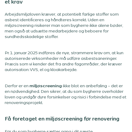
et krav
Arbejdsmiljøloven kræver, at potentielt farlige stoffer som
asbest identificeres og håndteres korrekt. Uden en
miljøscreening risikerer man som bygherre ikke alene bøder,
men også at udsætte medarbejdere og beboere for
sundhedsskadelige stoffer.
Pr. 1. januar 2025 indføres de nye, strammere krav om, at kun
autoriserede virksomheder må udføre asbestsaneringer.
Præcis som vi kender det fra andre fagområder, der kræver
autorisation: VVS, el og kloakarbejde.
Derfor er en
miljøscreening
ikke blot en anbefaling – det er
en nødvendighed. Den sikrer, at du som bygherre overholder
loven og undgår dyre forsinkelser og risici i forbindelse med et
renoveringsprojekt.
Få foretaget en miljøscreening før renovering
Før du som bygherre sætter gang i dit næste