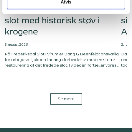
Afvis
Sikkerhed på Frederiksdal
Ta
slot med historisk støv i
si
krogene
A/
3. august 2026
2. juli
På Frederiksdal Slot i Virum er Bang & Beenfeldt ansvarlig
Da va
for arbejdsmiljøkoordinering i forbindelse med en større
andel
restaurering af det fredede slot. I videoen fortæller vores
tagre
kollega Alex Krøldrup om projektet og om den særlige
rådgi
opgave, det er at holde styr på sikkerheden på en
ejend
byggeplads, hvor historiske rammer, fredningshensyn og
besty
arbejdsmiljø skal tænkes tæt sammen.
proc
Se mere