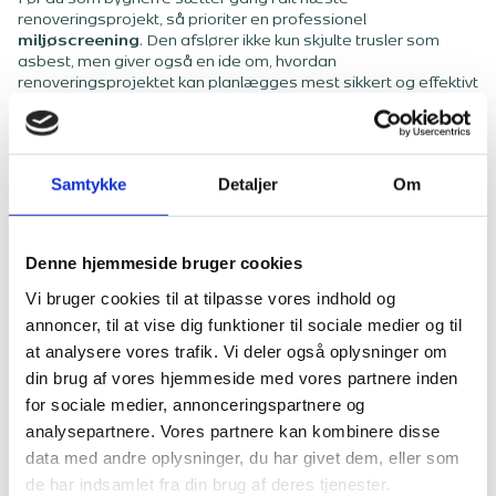
renoveringsprojekt, så prioriter en professionel
miljøscreening
. Den afslører ikke kun skjulte trusler som
asbest, men giver også en ide om, hvordan
renoveringsprojektet kan planlægges mest sikkert og effektivt
som muligt.
Lad os tage ansvar for fortidens fejl og sikre en sundere
Samtykke
Detaljer
Om
bygningsmasse i fremtiden: Begynd dit renoveringsprojekt
med en miljøscreening - vi står klar til at hjælpe dig igennem
processen.
Denne hjemmeside bruger cookies
Vi bruger cookies til at tilpasse vores indhold og
annoncer, til at vise dig funktioner til sociale medier og til
at analysere vores trafik. Vi deler også oplysninger om
Miljøscreening
din brug af vores hjemmeside med vores partnere inden
for sociale medier, annonceringspartnere og
analysepartnere. Vores partnere kan kombinere disse
Hvis I i din forening står over for et renoveringsprojekt,
data med andre oplysninger, du har givet dem, eller som
anbefaler vi altid som det første, at I får foretaget en
de har indsamlet fra din brug af deres tjenester.
miljøscreening. En miljøscreening afdækker, om der er