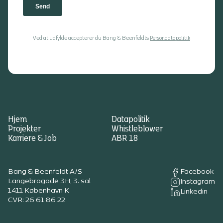
Ved at udfylde accepterer du Bang & Beenfeldts
Persondatapolitik
Hjem
Datapolitik
Projekter
Whistleblower
Karriere & Job
ABR 18
Bang & Beenfeldt A/S
Facebook
Langebrogade 3H, 3. sal
Instagram
1411 København K
Linkedin
CVR: 26 61 86 22