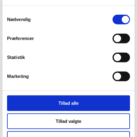
forekomster af miljøskadelige stoffer, som kalder på en mere
omfattende miljøsanering.
Samtykkevalg
Nødvendig
Præferencer
Se mere om miljøscreening og -sanering her
Statistik
Marketing
Tillad alle
Andre artikler og gode råd
Tillad valgte