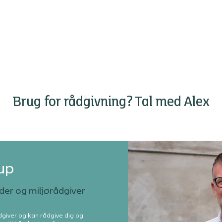
Brug for rådgivning? Tal med Alex
up
er og miljørådgiver
ådgiver og kan rådgive dig og