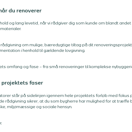
når du renoverer
ehold og lang levetid, når vi rådgiver dig som kunde om blandt andet
materialer.
t rådgivning om mulige, bæredygtige tiltag på dit renoveringsprojek
mentation i henhold til gældende lovgivning.
tets omfang og fase – fra små renoveringer til komplekse nybyggerie
 projektets faser
er står på sidelinjen igennem hele projektets forløb med fokus på 
 rådgivning sikrer, at du som bygherre har mulighed for at træffe b
ke, miljømæssige og sociale hensyn.
: