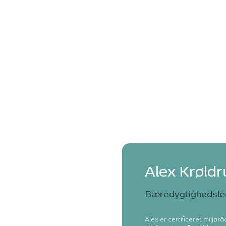
Alex Krøldr
Bæredygtighedsled
Alex er certificeret miljør