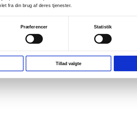
et fra din brug af deres tjenester.
Når vi udarbejder en LCA,
som bringes i anvendelse 
Præferencer
Statistik
Med LCA får du som by
En analyse af miljøpåvi
Sammenligning af mate
Tillad valgte
Fokus på at reducere 