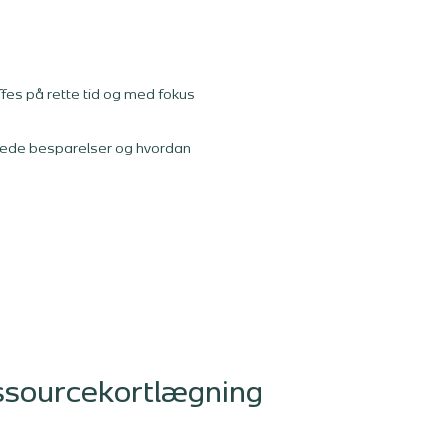
æffes på rette tid og med fokus
nåede besparelser og hvordan
.
essourcekortlægning