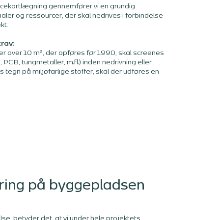
rcekortlægning gennemfører vi en grundig
ialer og ressourcer, der skal nedrives i forbindelse
kt.
rav:
ger over 10 m², der opføres før 1990, skal screenes
, PCB, tungmetaller, m.fl.) inden nedrivning eller
s tegn på miljøfarlige stoffer, skal der udføres en
ring på byggepladsen
e, betyder det, at vi u
nder hele projektets