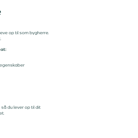
e
eve op til som bygherre.
.
at:
s egenskaber
så du lever op til dit
t.