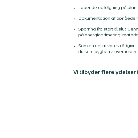
Løbende opfølgning på plan
Dokumentation af opnåede re
Sparring fra start til slut. 
på energioptimering, materi
Som en del af vores rådgivn
du som bygherre overholder g
Vi tilbyder flere ydelser