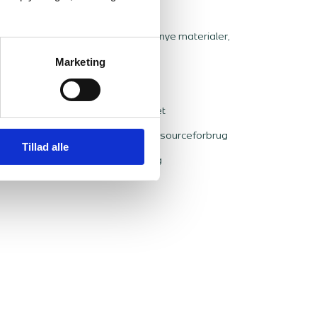
 analyseres miljøpåvirkning af de nye materialer,
i et renoveringsprojekt.
Marketing
gherre:
rkning fra nye materialer i projektet
rialevalg ud fra CO₂-aftryk og ressourceforbrug
Tillad alle
projektets samlede miljøpåvirkning